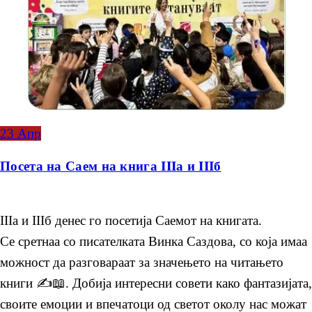
23
Апр
Посета на Саем на книга IIIа и IIIб
IIIа и IIIб денес го посетија Саемот на книгата.
Се сретнаа со писателката Винка Саздова, со која имаа
можност да разговараат за значењето на читањето
книги ✍️📖. Добија интересни совети како фантазијата,
своите емоции и впечатоци од светот околу нас можат