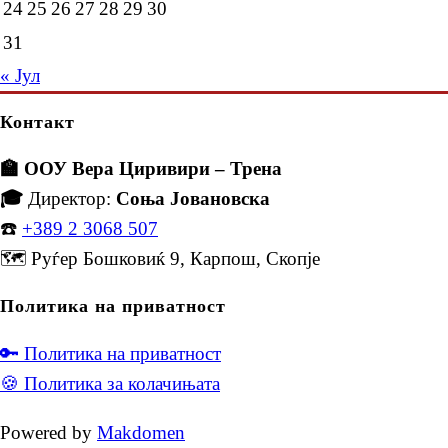
24
25
26
27
28
29
30
31
« Јул
Контакт
🏫 ООУ Вера Циривири – Трена
🎓
Директор:
Соња Јовановска
☎️
+389 2 3068 507
🗺️ Руѓер Бошковиќ 9, Карпош, Скопје
Политика на приватност
🔑 Политика на приватност
🍪 Политика за колачињата
Powered by
Makdomen