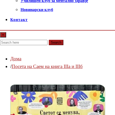
Училишен клуб за ментално здравје
Новинарски клуб
Контакт
×
Search
Дома
Посета на Саем на книга IIIа и IIIб