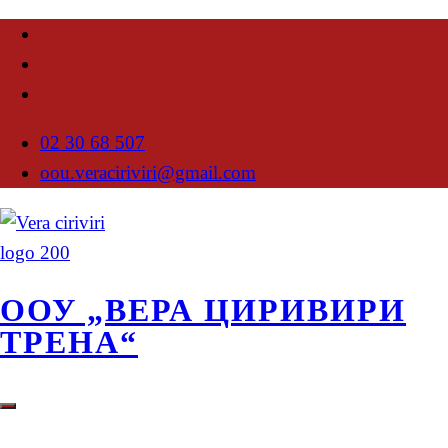
02 30 68 507
oou.veraciriviri@gmail.com
ООУ „ВЕРА ЦИРИВИРИ
ТРЕНА“