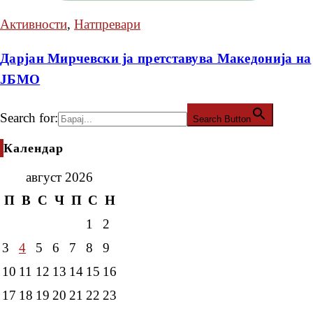
Активности
,
Натпревари
Дарјан Мирчевски ја претставува Македонија на
ЈБМО
Search for:
Search Button
Календар
август 2026
П
В
С
Ч
П
С
Н
1
2
3
4
5
6
7
8
9
10
11
12
13
14
15
16
17
18
19
20
21
22
23