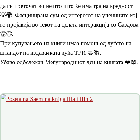
да ги преточат во нешто што ќе има трајна вредност
💡🌍. Фасцинирана сум од интересот на учениците кој
го пројавија во текот на целата интеракција со Саздова
👏😊.
При купувањето на книги имаа помош од луѓето на
штандот на издавачката куќа ТРИ 🤝📚.
Убаво одбележан Меѓународниот ден на книгата ❤️📖.