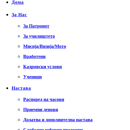
Дома
За Нас
За Патронот
За училиштето
Мисија/Визија/Мото
Вработени
Кадровски услови
Ученици
Настава
Распоред на часови
Приемни денови
Додатна и дополнителна настава
Слободни изборни предмети