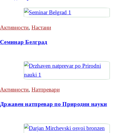
Активности
,
Настани
Семинар Белград
Активности
,
Натпревари
Државен натпревар по Природни науки