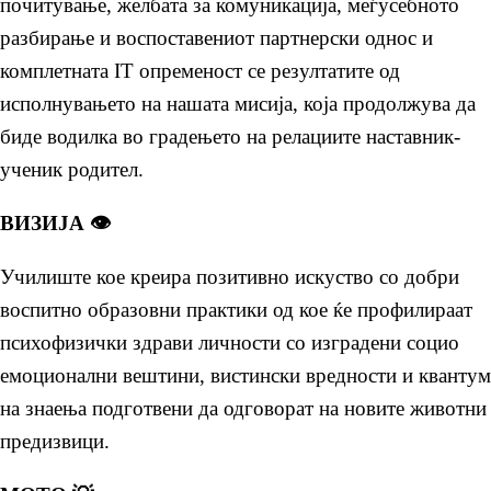
почитување, желбата за комуникација, меѓусебното
разбирање и воспоставениот партнерски однос и
комплетната IT опременост се резултатите од
исполнувањето на нашата мисија, која продолжува да
биде водилка во градењето на релациите наставник-
ученик родител.
ВИЗИЈА 👁️
Училиште кое креира позитивно искуство со добри
воспитно образовни практики од кое ќе профилираат
психофизички здрави личности со изградени социо
емоционални вештини, вистински вредности и квантум
на знаења подготвени да одговорат на новите животни
предизвици.