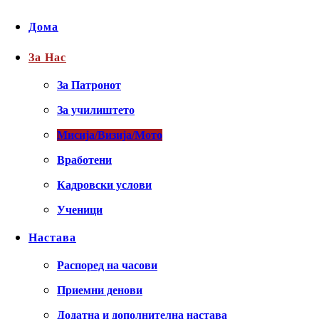
Дома
За Нас
За Патронот
За училиштето
Мисија/Визија/Мото
Вработени
Кадровски услови
Ученици
Настава
Распоред на часови
Приемни денови
Додатна и дополнителна настава