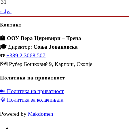
31
« Јул
Контакт
🏫 ООУ Вера Циривири – Трена
🎓
Директор:
Соња Јовановска
☎️
+389 2 3068 507
🗺️ Руѓер Бошковиќ 9, Карпош, Скопје
Политика на приватност
🔑 Политика на приватност
🍪 Политика за колачињата
Powered by
Makdomen