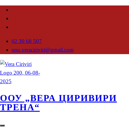
02 30 68 507
oou.veraciriviri@gmail.com
ООУ „ВЕРА ЦИРИВИРИ
ТРЕНА“