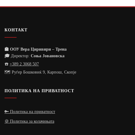
КОНТАКТ
🏫 ООУ Вера Циривири – Трена
🎓
Директор:
Соња Јовановска
☎️
+389 2 3068 507
🗺️ Руѓер Бошковиќ 9, Карпош, Скопје
ПОЛИТИКА НА ПРИВАТНОСТ
🔑 Политика на приватност
🍪 Политика за колачињата