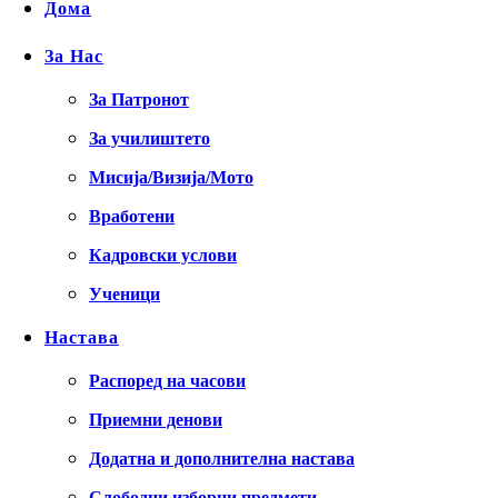
Дома
За Нас
За Патронот
За училиштето
Мисија/Визија/Мото
Вработени
Кадровски услови
Ученици
Настава
Распоред на часови
Приемни денови
Додатна и дополнителна настава
Слободни изборни предмети