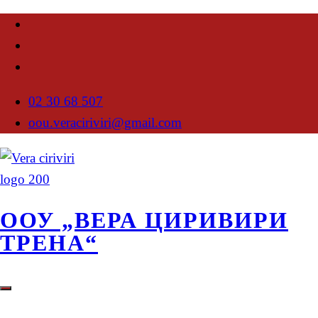
02 30 68 507
oou.veraciriviri@gmail.com
ООУ „ВЕРА ЦИРИВИРИ
ТРЕНА“