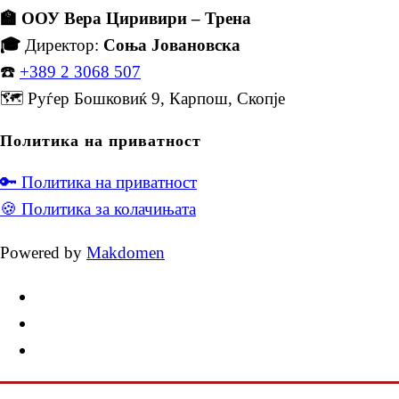
🏫 ООУ Вера Циривири – Трена
🎓
Директор:
Соња Јовановска
☎️
+389 2 3068 507
🗺️ Руѓер Бошковиќ 9, Карпош, Скопје
Политика на приватност
🔑 Политика на приватност
🍪 Политика за колачињата
Powered by
Makdomen