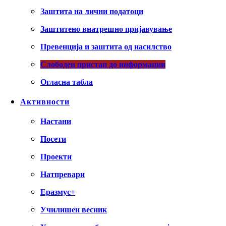
Заштита на лични податоци
Заштитено внатрешно пријавување
Превенција и заштита од насилство
Слободен пристап до информации
Огласна табла
Активности
Настани
Посети
Проекти
Натпревари
Еразмус+
Училишен весник