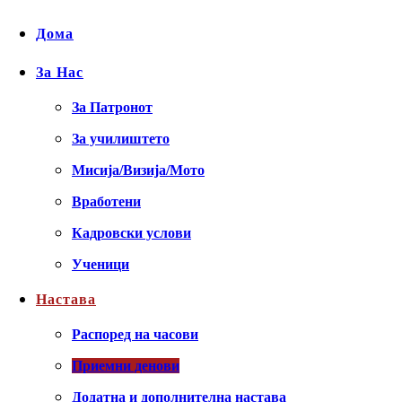
Дома
За Нас
За Патронот
За училиштето
Мисија/Визија/Мото
Вработени
Кадровски услови
Ученици
Настава
Распоред на часови
Приемни денови
Додатна и дополнителна настава