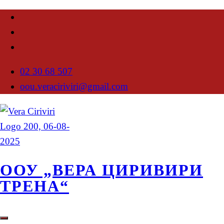
02 30 68 507
oou.veraciriviri@gmail.com
ООУ „ВЕРА ЦИРИВИРИ
ТРЕНА“