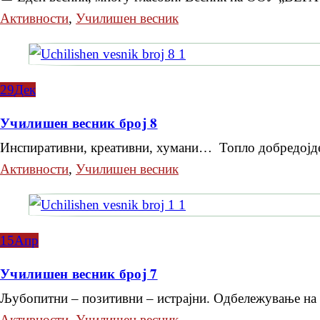
Активности
,
Училишен весник
29
Дек
Училишен весник број 8
Инспиративни, креативни, хумани… Топло добредој
Активности
,
Училишен весник
15
Апр
Училишен весник број 7
Љубопитни – позитивни – истрајни. Одбележување на 
Активности
,
Училишен весник