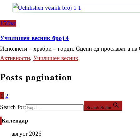
15
Окт
Училишен весник број 4
Исполнети – храбри – горди. Сцени од прослават а на
Активности
,
Училишен весник
Posts pagination
1
2
Search for:
Search Button
Календар
август 2026