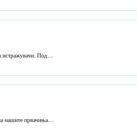
на истражувачи. Под…
 на нашите првачиња…