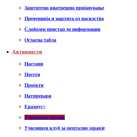
Заштитено внатрешно пријавување
Превенција и заштита од насилство
Слободен пристап до информации
Огласна табла
Активности
Настани
Посети
Проекти
Натпревари
Еразмус+
Училишен весник
Училишен клуб за ментално здравје