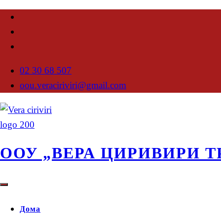
02 30 68 507
oou.veraciriviri@gmail.com
ООУ „ВЕРА ЦИРИВИРИ Т
Дома