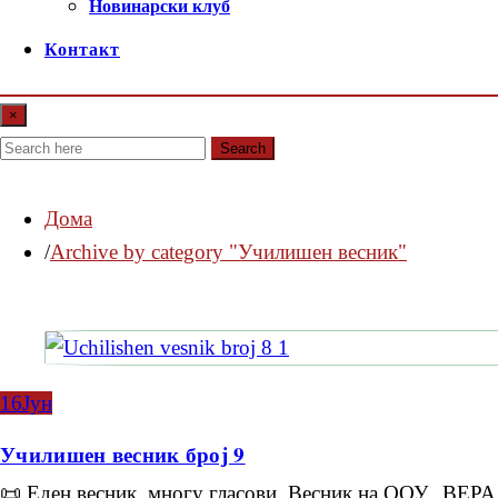
Новинарски клуб
Контакт
×
Search
Дома
Archive by category "Училишен весник"
16
Јун
Училишен весник број 9
📜 Еден весник, многу гласови. Весник на ООУ „