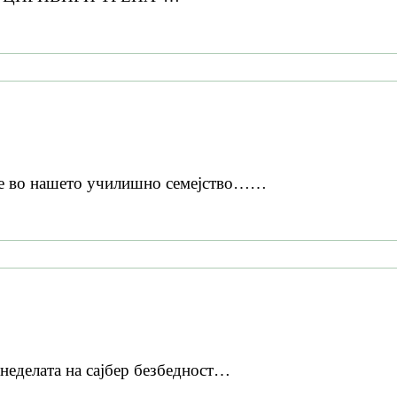
де во нашето училишно семејство……
неделата на сајбер безбедност…