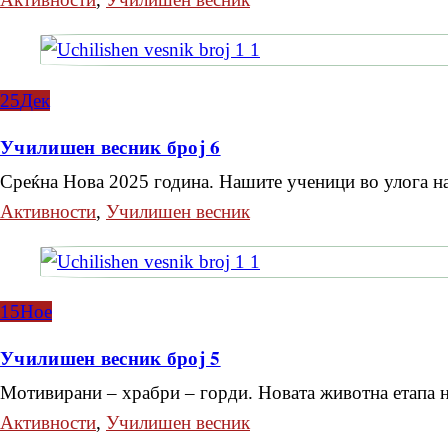
25
Дек
Училишен весник број 6
Среќна Нова 2025 година. Нашите ученици во улога 
Активности
,
Училишен весник
15
Ное
Училишен весник број 5
Мотивирани – храбри – горди. Новата животна етапа
Активности
,
Училишен весник