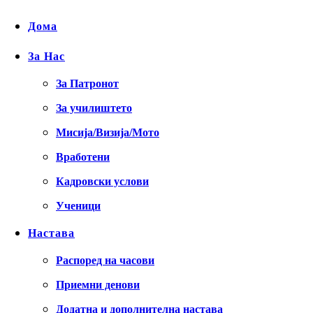
Дома
За Нас
За Патронот
За училиштето
Мисија/Визија/Мото
Вработени
Кадровски услови
Ученици
Настава
Распоред на часови
Приемни денови
Додатна и дополнителна настава