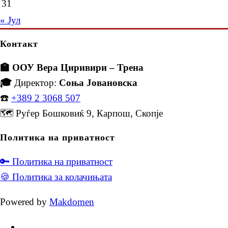
31
« Јул
Контакт
🏫 ООУ Вера Циривири – Трена
🎓
Директор:
Соња Јовановска
☎️
+389 2 3068 507
🗺️ Руѓер Бошковиќ 9, Карпош, Скопје
Политика на приватност
🔑 Политика на приватност
🍪 Политика за колачињата
Powered by
Makdomen