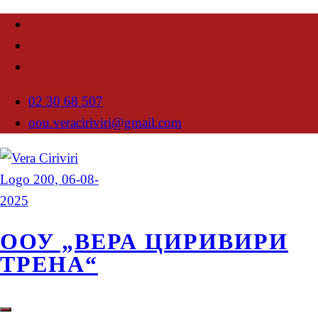
02 30 68 507
oou.veraciriviri@gmail.com
ООУ „ВЕРА ЦИРИВИРИ
ТРЕНА“