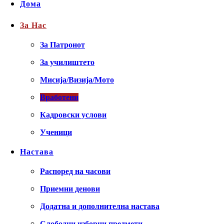
Дома
За Нас
За Патронот
За училиштето
Мисија/Визија/Мото
Вработени
Кадровски услови
Ученици
Настава
Распоред на часови
Приемни денови
Додатна и дополнителна настава
Слободни изборни предмети