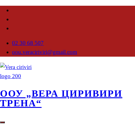
02 30 68 507
oou.veraciriviri@gmail.com
ООУ „ВЕРА ЦИРИВИРИ
ТРЕНА“