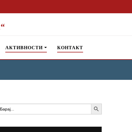
“
АКТИВНОСТИ
КОНТАКТ
Search Button
earch
or: