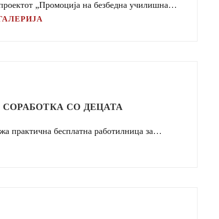
од проектот „Промоција на безбедна училишна…
ГАЛЕРИЈА
 СОРАБОТКА СО ДЕЦАТА
држа практична бесплатна работилница за…