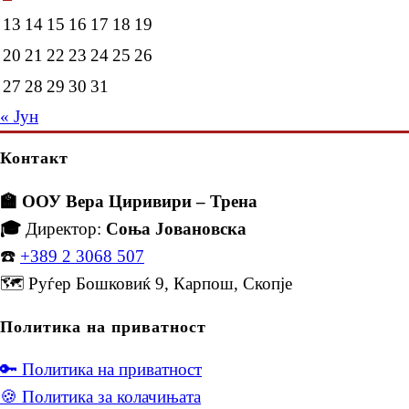
13
14
15
16
17
18
19
20
21
22
23
24
25
26
27
28
29
30
31
« Јун
Контакт
🏫 ООУ Вера Циривири – Трена
🎓
Директор:
Соња Јовановска
☎️
+389 2 3068 507
🗺️ Руѓер Бошковиќ 9, Карпош, Скопје
Политика на приватност
🔑 Политика на приватност
🍪 Политика за колачињата