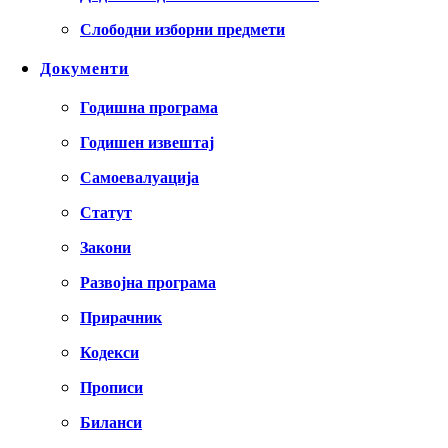
Слободни изборни предмети
Документи
Годишна програма
Годишен извештај
Самоевалуација
Статут
Закони
Развојна програма
Прирачник
Кодекси
Прописи
Биланси