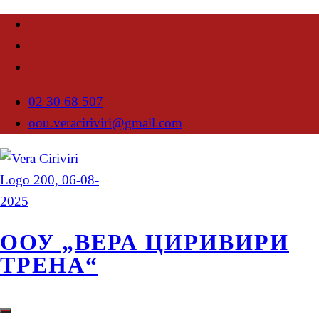
02 30 68 507
oou.veraciriviri@gmail.com
ООУ „ВЕРА ЦИРИВИРИ
ТРЕНА“