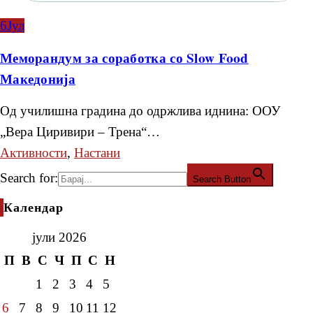
6
Јул
Меморандум за соработка со Slow Food
Македонија
Од училишна градина до одржлива иднина: ООУ
„Вера Циривири – Трена“…
Активности
,
Настани
Search for:
Search Button
Календар
јули 2026
П
В
С
Ч
П
С
Н
1
2
3
4
5
6
7
8
9
10
11
12