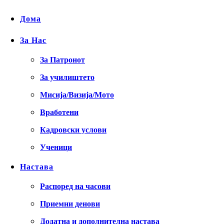
Дома
За Нас
За Патронот
За училиштето
Мисија/Визија/Мото
Вработени
Кадровски услови
Ученици
Настава
Распоред на часови
Приемни денови
Додатна и дополнителна настава