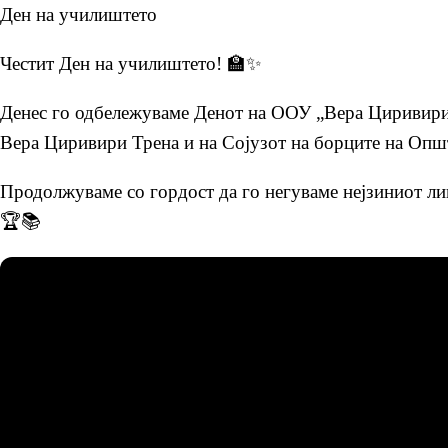
Ден на училиштето
Честит Ден на училиштето! 🏫✨
Денес го одбележуваме Денот на ООУ „Вера Циривири 
Вера Циривири Трена и на Сојузот на борците на Оп
Продолжуваме со гордост да го негуваме нејзиниот лик
🏆📚