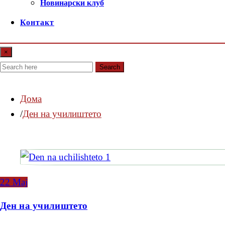
Новинарски клуб
Контакт
×
Search
Дома
Ден на училиштето
22
Мај
Ден на училиштето