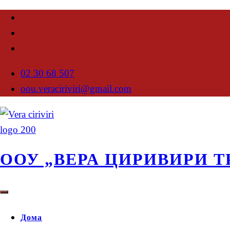
02 30 68 507
oou.veraciriviri@gmail.com
ООУ „ВЕРА ЦИРИВИРИ Т
Дома