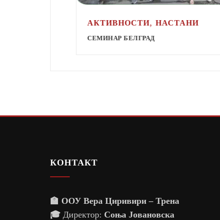
,
И
АКТИВНОСТИ
НАСТАНИ
СО SLOW
СЕМИНАР БЕЛГРАД
КОНТАКТ
🏫 ООУ Вера Циривири – Трена
🎓
Директор:
Соња Јовановска