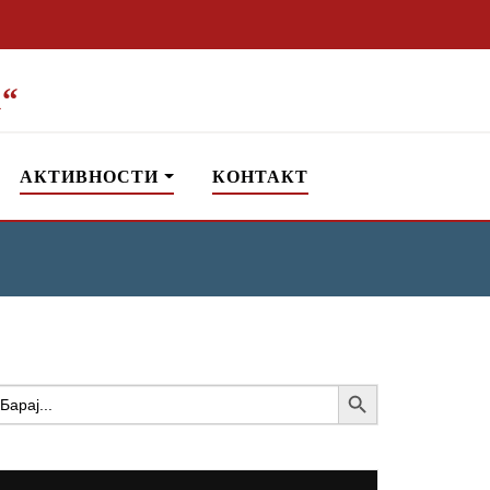
“
АКТИВНОСТИ
КОНТАКТ
Search Button
earch
or: