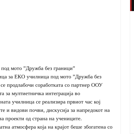
под мото ”Дружба без граници”
ица за ЕКО училница под мото ”Дружба без
 се продлабочи соработката со партнер ООУ
ата за мултиетничка интеграција во
ната училница се реализира првиот час кој
те и видови почви, дискусија за напредокот на
на проекти од страна на учениците.
тна атмосфера која на крајот беше збогатена со