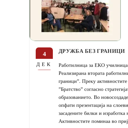
ДРУЖБА БЕЗ ГРАНИЦИ
4
ДЕК
Работилница за ЕКО училница 
Реализирана втората работилн
граници”. Преку активностите
”Братство” согласно стратегиј
образованието. Во новосоздаде
опфати презентација на слоеви
засадените билки и изработка 
Активностите поминаа во прија