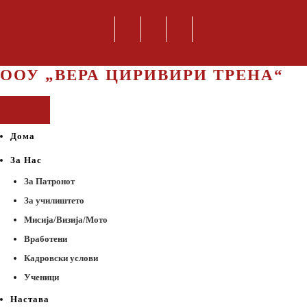
ООУ „ВЕРА ЦИРИВИРИ ТРЕНА“
Дома
За Нас
За Патронот
За училиштето
Мисија/Визија/Мото
Вработени
Кадровски услови
Ученици
Настава