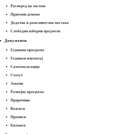
Распоред на часови
Приемни денови
Додатна и дополнителна настава
Слободни изборни предмети
Документи
Годишна програма
Годишен извештај
Самоевалуација
Статут
Закони
Развојна програма
Прирачник
Кодекси
Прописи
Биланси