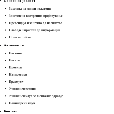
Односи со јавност
Заштита на лични податоци
Заштитено внатрешно пријавување
Превенција и заштита од насилство
Слободен пристап до информации
Огласна табла
Активности
Настани
Посети
Проекти
Натпревари
Еразмус+
Училишен весник
Училишен клуб за ментално здравје
Новинарски клуб
Контакт