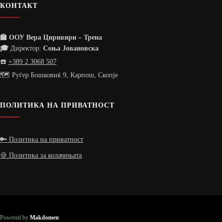
КОНТАКТ
🏫 ООУ Вера Циривири – Трена
🎓
Директор:
Соња Јовановска
☎️
+389 2 3068 507
🗺️ Руѓер Бошковиќ 9, Карпош, Скопје
ПОЛИТИКА НА ПРИВАТНОСТ
🔑 Политика на приватност
🍪 Политика за колачињата
Powered by
Makdomen