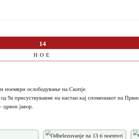
14
НОЕ
ти ноември ослободување на Скопје.
 од 9а присуствувавме на настан кај споменикот на Први
– црвен јавор.