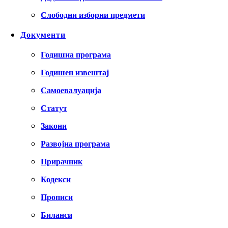
Слободни изборни предмети
Документи
Годишна програма
Годишен извештај
Самоевалуација
Статут
Закони
Развојна програма
Прирачник
Кодекси
Прописи
Биланси