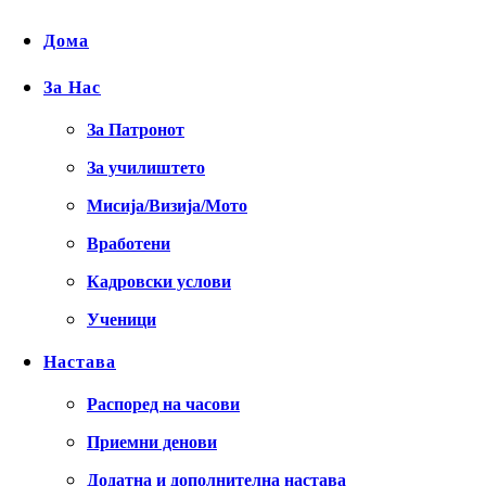
Дома
За Нас
За Патронот
За училиштето
Мисија/Визија/Мото
Вработени
Кадровски услови
Ученици
Настава
Распоред на часови
Приемни денови
Додатна и дополнителна настава