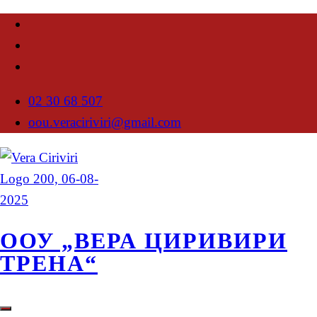
02 30 68 507
oou.veraciriviri@gmail.com
ООУ „ВЕРА ЦИРИВИРИ
ТРЕНА“