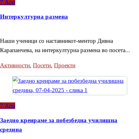
7
Апр
Интеркултурна размена
Наши ученици со наставникот-ментор Дивна
Карапанчева, на интеркултурна размена во посета...
Активности
,
Посети
,
Проекти
7
Апр
Заедно креираме за побезбедна училишна
средина