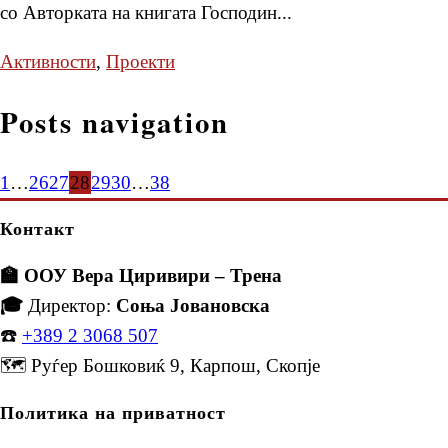
со Авторката на книгата Господин...
Активности
,
Проекти
Posts navigation
1
…
26
27
28
29
30
…
38
Контакт
🏫 ООУ Вера Циривири – Трена
🎓
Директор:
Соња Јовановска
☎️
+389 2 3068 507
🗺️ Руѓер Бошковиќ 9, Карпош, Скопје
Политика на приватност