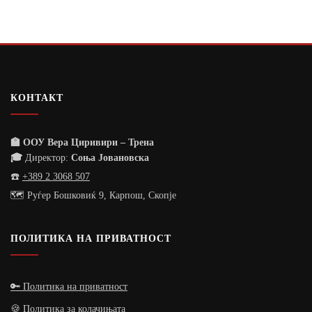
КОНТАКТ
🏫 ООУ Вера Циривири – Трена
🎓
Директор:
Соња Јовановска
☎️
+389 2 3068 507
🗺️ Руѓер Бошковиќ 9, Карпош, Скопје
ПОЛИТИКА НА ПРИВАТНОСТ
🔑 Политика на приватност
🍪 Политика за колачињата