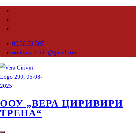
02 30 68 507
oou.veraciriviri@gmail.com
ООУ „ВЕРА ЦИРИВИРИ
ТРЕНА“