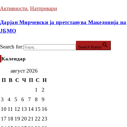
Активности
,
Натпревари
Дарјан Мирчевски ја претставува Македонија на
ЈБМО
Search for:
Search Button
Календар
август 2026
П
В
С
Ч
П
С
Н
1
2
3
4
5
6
7
8
9
10
11
12
13
14
15
16
17
18
19
20
21
22
23