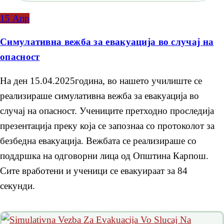
15
Апр
Симулативна вежба за евакуација во случај на
опасност
На ден 15.04.2025година, во нашето училиште се
реализираше симулативна вежба за евакуација во
случај на опасност. Учениците претходно проследија
презентација преку која се запознаа со протоколот за
безбедна евакуација. Вежбата се реализираше со
поддршка на одговорни лица од Општина Карпош.
Сите вработени и ученици се евакуираат за 84
секунди.