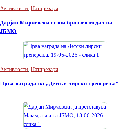
Активности
,
Натпревари
Дарјан Мирчевски освои бронзен медал на
ЈБМО
Активности
,
Натпревари
Прва награда на „Детски лирски треперења“