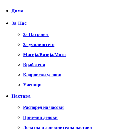
Дома
За Нас
За Патронот
За училиштето
Мисија/Визија/Мото
Вработени
Кадровски услови
Ученици
Настава
Распоред на часови
Приемни денови
Додатна и дополнителна настава