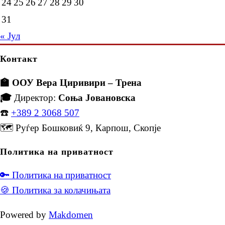
24
25
26
27
28
29
30
31
« Јул
Контакт
🏫 ООУ Вера Циривири – Трена
🎓
Директор:
Соња Јовановска
☎️
+389 2 3068 507
🗺️ Руѓер Бошковиќ 9, Карпош, Скопје
Политика на приватност
🔑 Политика на приватност
🍪 Политика за колачињата
Powered by
Makdomen