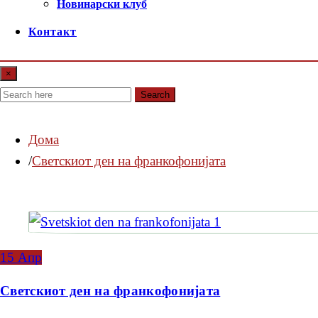
Новинарски клуб
Контакт
×
Search
Дома
Светскиот ден на франкофонијата
15
Апр
Светскиот ден на франкофонијата