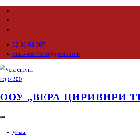
02 30 68 507
oou.veraciriviri@gmail.com
ООУ „ВЕРА ЦИРИВИРИ Т
Дома