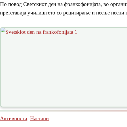
По повод Светскиот ден на франкофонијата, во органи
претставија училиштето со рецитирање и пеење песни н
Активности
,
Настани