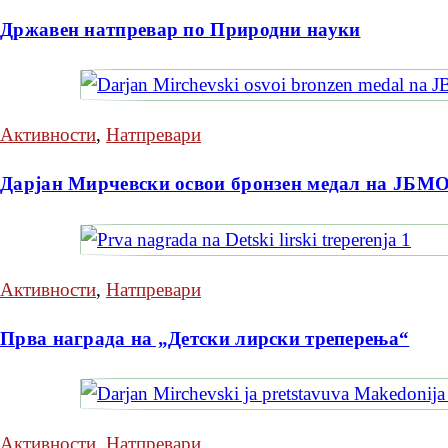
Државен натпревар по Природни науки
Активности
,
Натпревари
Дарјан Мирчевски освои бронзен медал на ЈБМ
Активности
,
Натпревари
Прва награда на „Детски лирски треперења“
Активности
,
Натпревари