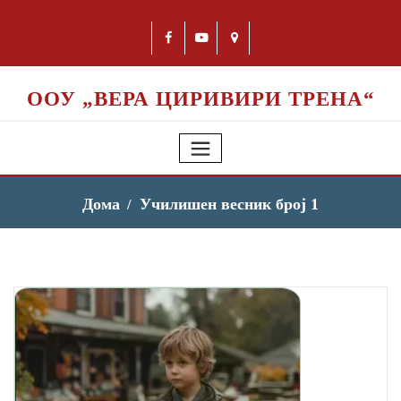
ООУ „ВЕРА ЦИРИВИРИ ТРЕНА“
Дома
Училишен весник број 1