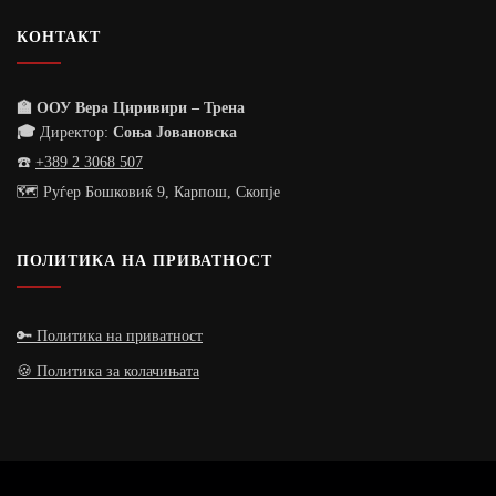
КОНТАКТ
🏫 ООУ Вера Циривири – Трена
🎓
Директор:
Соња Јовановска
☎️
+389 2 3068 507
🗺️ Руѓер Бошковиќ 9, Карпош, Скопје
ПОЛИТИКА НА ПРИВАТНОСТ
🔑 Политика на приватност
🍪 Политика за колачињата