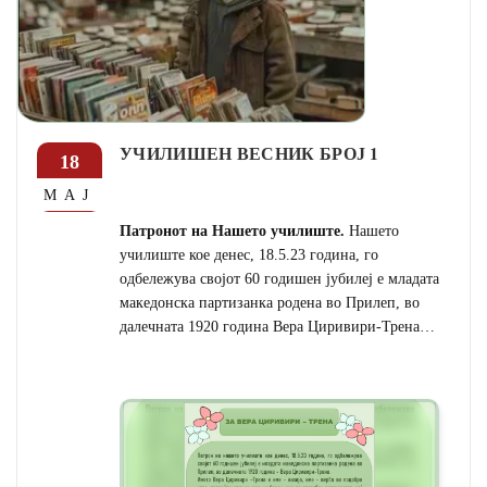
УЧИЛИШЕН ВЕСНИК БРОЈ 1
18
МАЈ
Патронот на Нашето училиште.
Нашето
училиште кое денес, 18.5.23 година, го
одбележува својот 60 годишен јубилеј е младата
македонска партизанка родена во Прилеп, во
далечната 1920 година Вера Циривири-Трена…