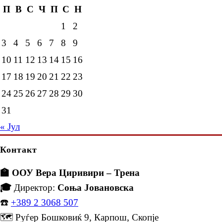
П
В
С
Ч
П
С
Н
1
2
3
4
5
6
7
8
9
10
11
12
13
14
15
16
17
18
19
20
21
22
23
24
25
26
27
28
29
30
31
« Јул
Контакт
🏫 ООУ Вера Циривири – Трена
🎓
Директор:
Соња Јовановска
☎️
+389 2 3068 507
🗺️ Руѓер Бошковиќ 9, Карпош, Скопје