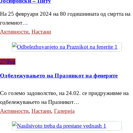
Јосифовски – Питу
На 25 февруари 2024 на 80 годишнината од смртта на
големиот…
Активности
,
Настани
27
Фев
Одбележувањето на Празникот на фенерите
Со големо задоволство, на 24.02. се придруживме на
одбележувањето на Празникот…
Активности
,
Настани
,
Галерија