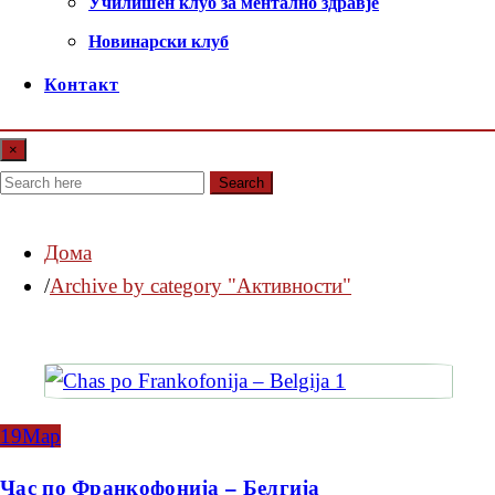
Училишен клуб за ментално здравје
Новинарски клуб
Контакт
×
Search
Дома
Archive by category "Активности"
19
Мар
Час по Франкофонија – Белгија