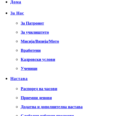
Дома
За Нас
За Патронот
За училиштето
Мисија/Визија/Мото
Вработени
Кадровски услови
Ученици
Настава
Распоред на часови
Приемни денови
Додатна и дополнителна настава
Слободни изборни предмети