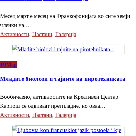
Месец март е месец на Франкофонијата во сите земји
членки на…
Активности
,
Настани
,
Галерија
19
Мар
Младите биолози и тајните на пиротехниката
Вообичаено, активностите на Креативен Центар
Карпош се одвиваат претпладне, но оваа…
Активности
,
Настани
,
Галерија