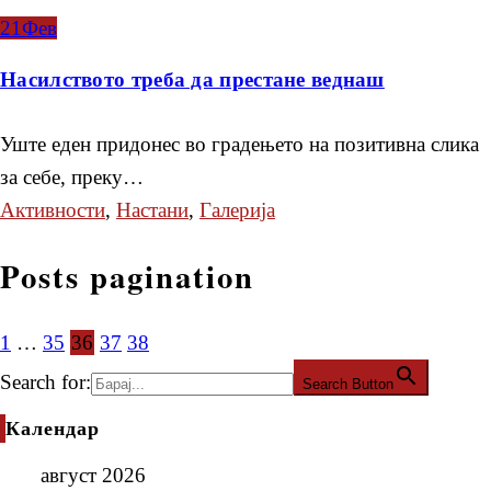
21
Фев
Насилството треба да престане веднаш
Уште еден придонес во градењето на позитивна слика
за себе, преку…
Активности
,
Настани
,
Галерија
Posts pagination
1
…
35
36
37
38
Search for:
Search Button
Календар
август 2026