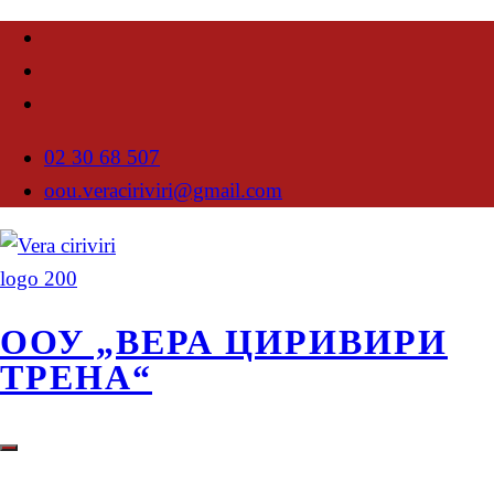
02 30 68 507
oou.veraciriviri@gmail.com
ООУ „ВЕРА ЦИРИВИРИ
ТРЕНА“