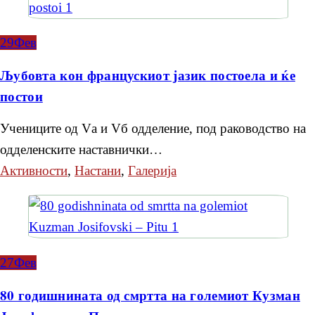
29
Фев
Љубовта кон францускиот јазик постоела и ќе
постои
Учениците од Vа и Vб одделение, под раководство на
одделенските наставнички…
Активности
,
Настани
,
Галерија
27
Фев
80 годишнината од смртта на големиот Кузман