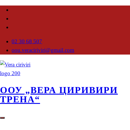
02 30 68 507
oou.veraciriviri@gmail.com
ООУ „ВЕРА ЦИРИВИРИ
ТРЕНА“