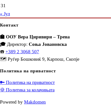
31
« Јул
Контакт
🏫 ООУ Вера Циривири – Трена
🎓
Директор:
Соња Јовановска
☎️
+389 2 3068 507
🗺️ Руѓер Бошковиќ 9, Карпош, Скопје
Политика на приватност
🔑 Политика на приватност
🍪 Политика за колачињата
Powered by
Makdomen