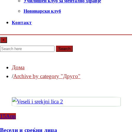
Училишен клуб за ментално здравје
Новинарски клуб
Контакт
×
Search
Дома
Archive by category "Друго"
15
Апр
Весели и среќни лица