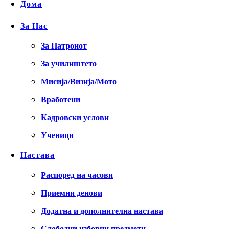
Дома
За Нас
За Патронот
За училиштето
Мисија/Визија/Мото
Вработени
Кадровски услови
Ученици
Настава
Распоред на часови
Приемни денови
Додатна и дополнителна настава
Слободни изборни предмети