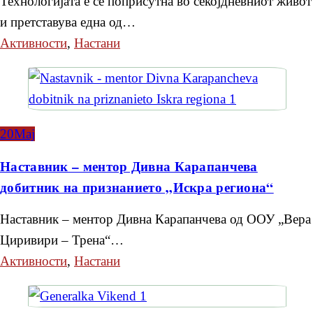
Технологијата е сè поприсутна во секојдневниот живот
и претставува една од…
Активности
,
Настани
20
Мај
Наставник – ментор Дивна Карапанчева
добитник на признанието „Искра региона“
Наставник – ментор Дивна Карапанчева од ООУ „Вера
Циривири – Трена“…
Активности
,
Настани