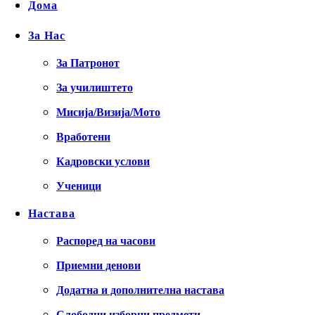
Дома
За Нас
За Патронот
За училиштето
Мисија/Визија/Мото
Вработени
Кадровски услови
Ученици
Настава
Распоред на часови
Приемни денови
Додатна и дополнителна настава
Слободни изборни предмети