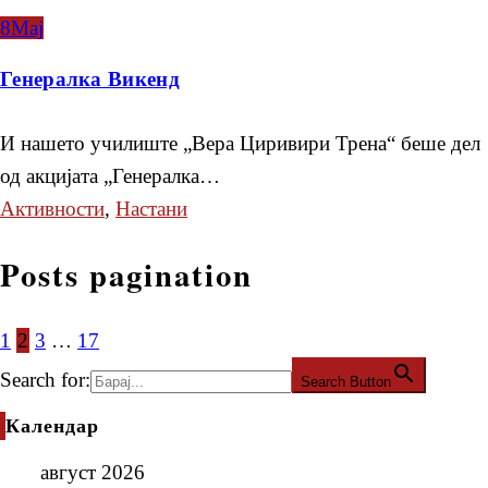
8
Мај
Генералка Викенд
И нашето училиште „Вера Циривири Трена“ беше дел
од акцијата „Генералка…
Активности
,
Настани
Posts pagination
1
2
3
…
17
Search for:
Search Button
Календар
август 2026