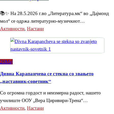
📚✨ На 28.5.2026 г.во „Литература.мк“ во „Дајмонд
мол“ се одржа литературно-музичкиот…
Активности
,
Настани
26
Мај
Дивна Карапанчева се стекна со звањето
„наставник-советник“
Со огромна гордост и неизмерна радост, нашето
училиште ООУ „Вера Циривири-Трена“…
Активности
,
Настани