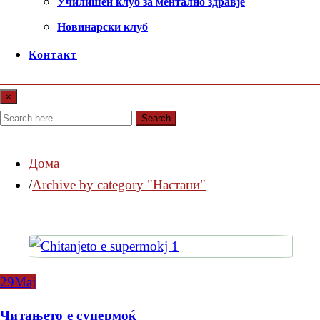
Училишен клуб за ментално здравје
Новинарски клуб
Контакт
×
Search
Дома
Archive by category "Настани"
29
Мај
Читањето е супермоќ