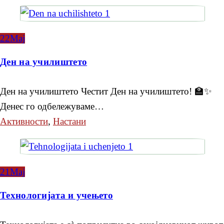
22
Мај
Ден на училиштето
Ден на училиштето Честит Ден на училиштето! 🏫✨
Денес го одбележуваме…
Активности
,
Настани
21
Мај
Технологијата и учењето