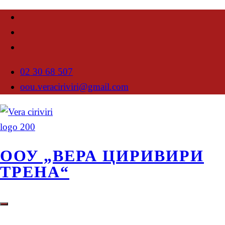
02 30 68 507
oou.veraciriviri@gmail.com
ООУ „ВЕРА ЦИРИВИРИ
ТРЕНА“