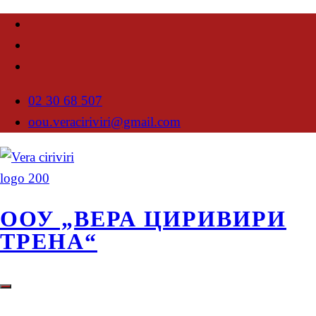
02 30 68 507
oou.veraciriviri@gmail.com
ООУ „ВЕРА ЦИРИВИРИ
ТРЕНА“