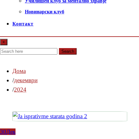
Училишен клуб за ментално здравје
Новинарски клуб
Контакт
×
Search
Дома
декември
2024
30
Дек