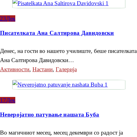
23
Дек
Писателката Ана Салтирова Давидовски
Денес, на гости во нашето училиште, беше писателката
Ана Салтирова Давидовски…
Активности
,
Настани
,
Галерија
17
Дек
Неверојатно патување нашата Буба
Во магичниот месец, месец декември со радост ја