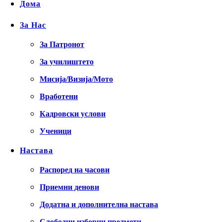
Дома
За Нас
За Патронот
За училиштето
Мисија/Визија/Мото
Вработени
Кадровски услови
Ученици
Настава
Распоред на часови
Приемни денови
Додатна и дополнителна настава
Слободни изборни предмети