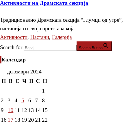
Активности на Драмската секција
Традиционално Драмската секција “Глумци од утре”,
настапија со своја претстава која…
Активности
,
Настани
,
Галерија
Search for:
Search Button
Календар
декември 2024
П
В
С
Ч
П
С
Н
1
2
3
4
5
6
7
8
9
10
11
12
13
14
15
16
17
18
19
20
21
22