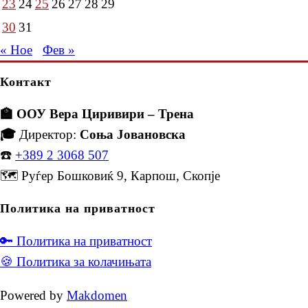
23
24
25
26
27
28
29
30
31
« Ное
Фев »
Контакт
🏫 ООУ Вера Циривири – Трена
🎓
Директор:
Соња Јовановска
☎️
+389 2 3068 507
🗺️ Руѓер Бошковиќ 9, Карпош, Скопје
Политика на приватност
🔑 Политика на приватност
🍪 Политика за колачињата
Powered by
Makdomen