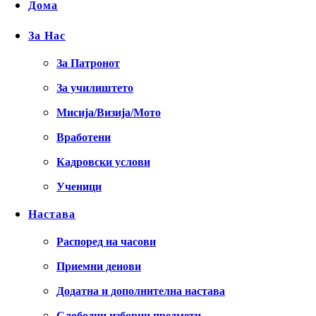
Дома
За Нас
За Патронот
За училиштето
Мисија/Визија/Мото
Вработени
Кадровски услови
Ученици
Настава
Распоред на часови
Приемни денови
Додатна и дополнителна настава
Слободни изборни предмети