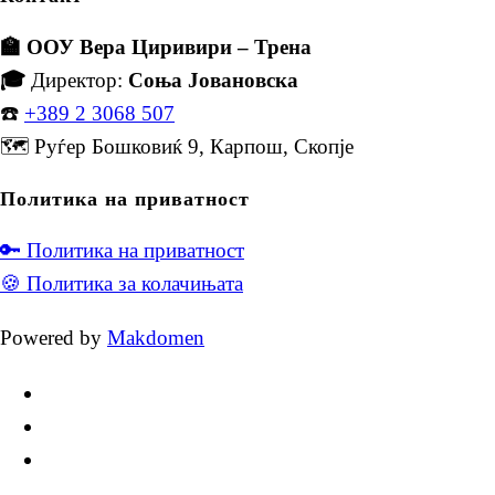
🏫 ООУ Вера Циривири – Трена
🎓
Директор:
Соња Јовановска
☎️
+389 2 3068 507
🗺️ Руѓер Бошковиќ 9, Карпош, Скопје
Политика на приватност
🔑 Политика на приватност
🍪 Политика за колачињата
Powered by
Makdomen