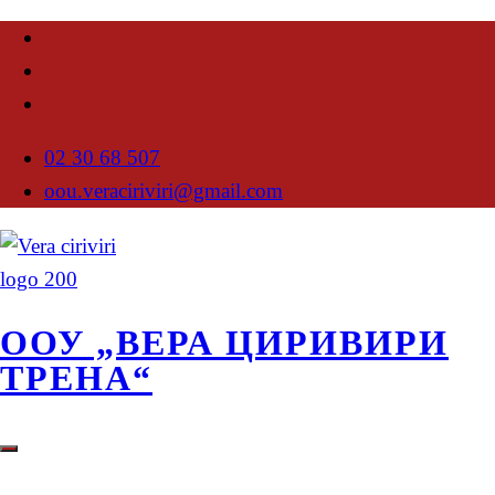
02 30 68 507
oou.veraciriviri@gmail.com
ООУ „ВЕРА ЦИРИВИРИ
ТРЕНА“