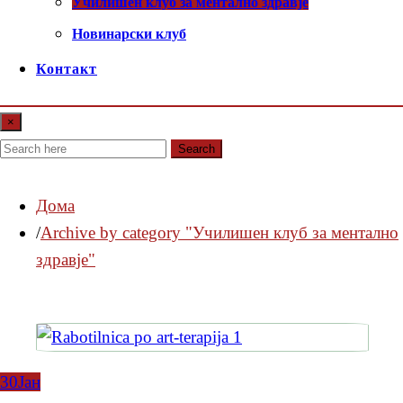
Училишен клуб за ментално здравје
Новинарски клуб
Контакт
×
Search
Дома
Archive by category "Училишен клуб за ментално
здравје"
30
Јан