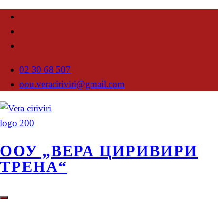
02 30 68 507
oou.veraciriviri@gmail.com
ООУ „ВЕРА ЦИРИВИРИ
ТРЕНА“