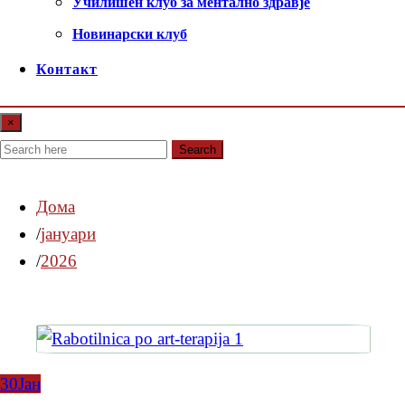
Училишен клуб за ментално здравје
Новинарски клуб
Контакт
×
Search
Дома
јануари
2026
30
Јан