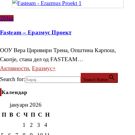
20
Јан
Fasteam – Еразмус Проект
ООУ Вера Циривири Трена, Општина Карпош,
Скопје, стана дел од FASTEAM…
Активности
,
Еразмус+
Search for:
Search Button
Календар
јануари 2026
П
В
С
Ч
П
С
Н
1
2
3
4