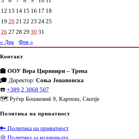
5
6
7
8
9
10
11
12
13
14
15
16
17
18
19
20
21
22
23
24
25
26
27
28
29
30
31
« Дек
Фев »
Контакт
🏫 ООУ Вера Циривири – Трена
🎓
Директор:
Соња Јовановска
☎️
+389 2 3068 507
🗺️ Руѓер Бошковиќ 9, Карпош, Скопје
Политика на приватност
🔑 Политика на приватност
🍪 Политика за колачињата