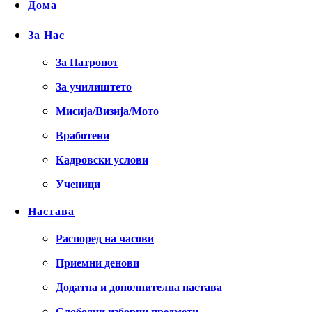
Дома
За Нас
За Патронот
За училиштето
Мисија/Визија/Мото
Вработени
Кадровски услови
Ученици
Настава
Распоред на часови
Приемни денови
Додатна и дополнителна настава
Слободни изборни предмети