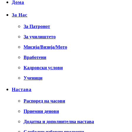
Дома
За Нас
За Патронот
За училиштето
Мисија/Визија/Мото
Вработени
Кадровски услови
Ученици
Настава
Распоред на часови
Приемни денови
Додатна и дополнителна настава
Слободни изборни предмети