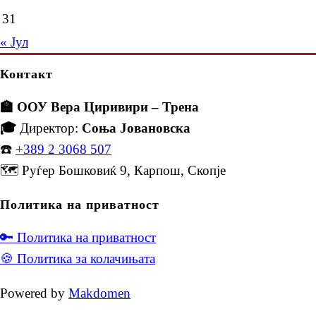
31
« Јул
Контакт
🏫 ООУ Вера Циривири – Трена
🎓
Директор:
Соња Јовановска
☎️
+389 2 3068 507
🗺️ Руѓер Бошковиќ 9, Карпош, Скопје
Политика на приватност
🔑 Политика на приватност
🍪 Политика за колачињата
Powered by
Makdomen