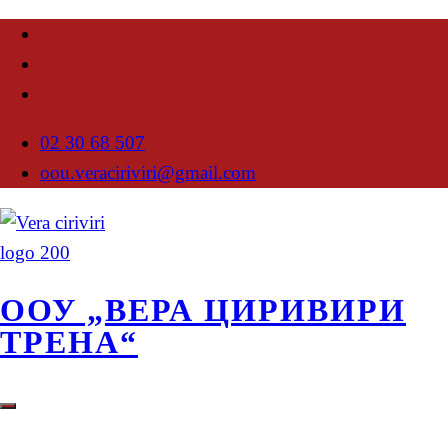
02 30 68 507
oou.veraciriviri@gmail.com
ООУ „ВЕРА ЦИРИВИРИ
ТРЕНА“