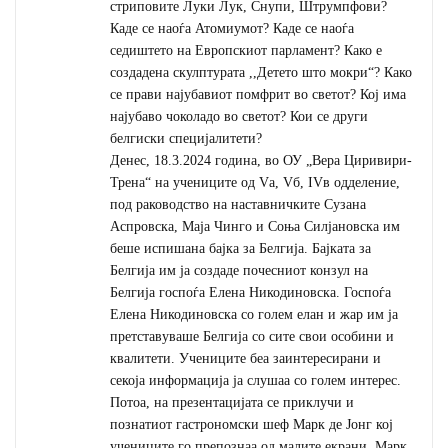
стриповите Луки Лук, Снупи, Штрумпфови?
Каде се наоѓа Атомиумот? Каде се наоѓа
седиштето на Европскиот парламент? Како е
создадена скулптурата ,,Детето што мокри“? Како
се прави најубавиот помфрит во светот? Кој има
најубаво чоколадо во светот? Кои се други
белгиски специјалитети?
Денес, 18.3.2024 година, во ОУ „Вера Циривири-
Трена“ на учениците од Vа, Vб, IVв одделение,
под раководство на наставничките Сузана
Аспровска, Маја Чинго и Соња Силјановска им
беше испишана бајка за Белгија. Бајката за
Белгија им ја создаде почесниот конзул на
Белгија госпоѓа Елена Никодиновска. Госпоѓа
Елена Никодиновска со голем елан и жар им ја
претставуваше Белгија со сите свои особини и
квалитети. Учениците беа заинтересирани и
секоја информација ја слушаа со голем интерес.
Потоа, на презентацијата се приклучи и
познатиот гастрономски шеф Марк де Јонг кој
учениците го препознаа од малите екрани. Марк