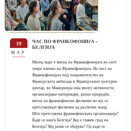
ЧАС ПО ФРАНКОФОНИЈА –
19
БЕЛГИЈА
МАР
Месец март е месец на Франкофонијата во сите
земји членки на Франкофонијата. Во чест на
Франкофонијата под покровителство на
Француската амбасада и Францускиот културен
центар, во Македонија има многу активности,
организирање натпревари, разни приредби,
месец на франкофонски филмови во кој се
претставуваат филмови од различен жанр.
Што претставува франкофонската организација?
Каде се наоѓа Белгија? Кој е главен град на
Белгија? Кој јазик се зборува? Од каде се