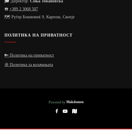
🎓
Директор:
Соња Јовановска
☎️
+389 2 3068 507
🗺️ Руѓер Бошковиќ 9, Карпош, Скопје
ПОЛИТИКА НА ПРИВАТНОСТ
🔑 Политика на приватност
🍪 Политика за колачињата
Powered by
Makdomen