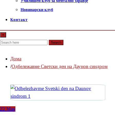
Училишен клуб за ментално здравје
Новинарски клуб
Контакт
×
Search
Дома
Одбележавме Светски ден на Даунов синдром
22
Мар