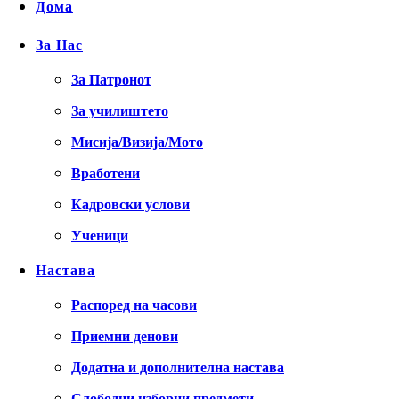
Дома
За Нас
За Патронот
За училиштето
Мисија/Визија/Мото
Вработени
Кадровски услови
Ученици
Настава
Распоред на часови
Приемни денови
Додатна и дополнителна настава
Слободни изборни предмети