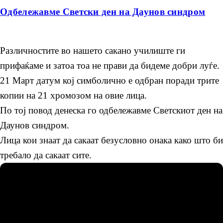
Одбележавме Светски ден на Даунов синдром
Различностите во нашето сакано училиште ги
прифаќаме и затоа тоа не прави да бидеме добри луѓе.
21 Март датум кој симболично е одбран поради трите
копии на 21 хромозом на овие лица.
По тој повод денеска го одбележавме Светскиот ден на
Даунов синдром.
Лица кои знаат да сакаат безусловно онака како што би
требало да сакаат сите.