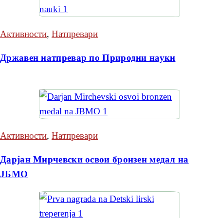
Активности
,
Натпревари
Државен натпревар по Природни науки
Активности
,
Натпревари
Дарјан Мирчевски освои бронзен медал на
ЈБМО