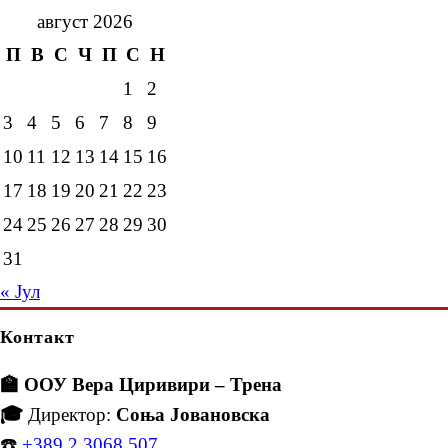
август 2026
П
В
С
Ч
П
С
Н
1
2
3
4
5
6
7
8
9
10
11
12
13
14
15
16
17
18
19
20
21
22
23
24
25
26
27
28
29
30
31
« Јул
Контакт
🏫 ООУ Вера Циривири – Трена
🎓
Директор:
Соња Јовановска
☎️
+389 2 3068 507