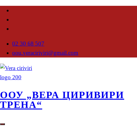
02 30 68 507
oou.veraciriviri@gmail.com
ООУ „ВЕРА ЦИРИВИРИ
ТРЕНА“