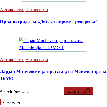
Активности
,
Натпревари
Прва награда на „Детски лирски треперења“
Активности
,
Натпревари
Дарјан Мирчевски ја претставува Македонија на
ЈБМО
Search for:
Search Button
Календар