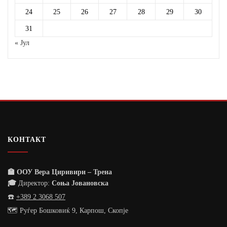
24
25
26
27
28
29
30
31
« Јул
КОНТАКТ
🏫 ООУ Вера Циривири – Трена
🎓
Директор:
Соња Јовановска
☎️
+389 2 3068 507
🗺️ Руѓер Бошковиќ 9, Карпош, Скопје