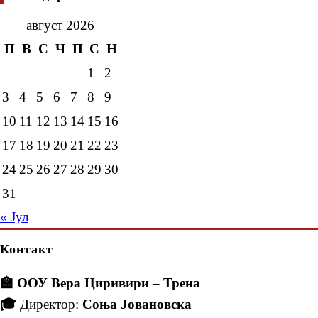
август 2026
П
В
С
Ч
П
С
Н
1
2
3
4
5
6
7
8
9
10
11
12
13
14
15
16
17
18
19
20
21
22
23
24
25
26
27
28
29
30
31
« Јул
Контакт
🏫 ООУ Вера Циривири – Трена
🎓
Директор:
Соња Јовановска