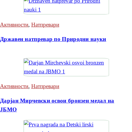
Активности
,
Натпревари
Државен натпревар по Природни науки
Активности
,
Натпревари
Дарјан Мирчевски освои бронзен медал на
ЈБМО