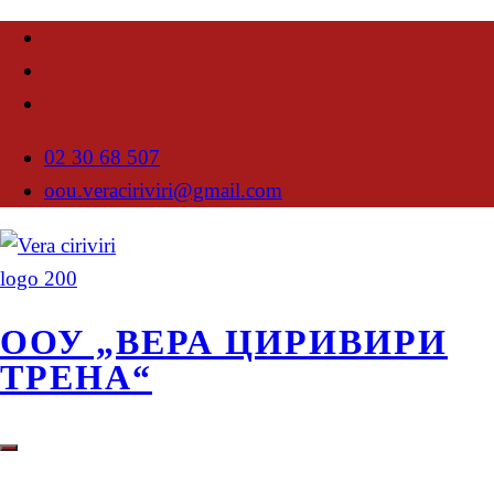
02 30 68 507
oou.veraciriviri@gmail.com
ООУ „ВЕРА ЦИРИВИРИ
ТРЕНА“