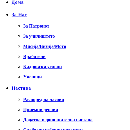
Дома
За Нас
За Патронот
За училиштето
Мисија/Визија/Мото
Вработени
Кадровски услови
Ученици
Настава
Распоред на часови
Приемни денови
Додатна и дополнителна настава
Слободни изборни предмети