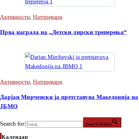
Активности
,
Натпревари
Прва награда на „Детски лирски треперења“
Активности
,
Натпревари
Дарјан Мирчевски ја претставува Македонија на
ЈБМО
Search for:
Search Button
Календар