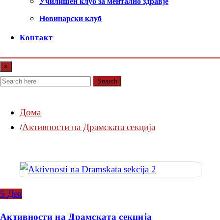
Училишен клуб за ментално здравје
Новинарски клуб
Контакт
×
Search
Дома
Активности на Драмската секција
5
Дек
Активности на Драмската секција