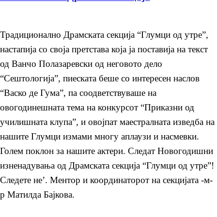
Традиционално Драмската секција “Глумци од утре”,
настапија со своја претстава која ја поставија на текст
од Ванчо Полазаревски од неговото дело
“Сештологија”, пиеската беше со интересен наслов
“Васко де Гума”, па соодветствуваше на
овогодинешната тема на конкурсот “Приказни од
училишната клупа”, и овојпат маестралната изведба на
нашите Глумци измами многу аплаузи и насмевки.
Голем поклон за нашите актери. Следат Новогодишни
изненадувања од Драмската секција “Глумци од утре”!
Следете не’. Ментор и координаторот на секцијата -м-
р Матилда Бајкова.