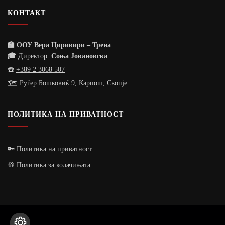
КОНТАКТ
🏫 ООУ Вера Циривири – Трена
🎓
Директор:
Соња Јовановска
☎️
+389 2 3068 507
🗺️ Руѓер Бошковиќ 9, Карпош, Скопје
ПОЛИТИКА НА ПРИВАТНОСТ
🔑 Политика на приватност
🍪 Политика за колачињата