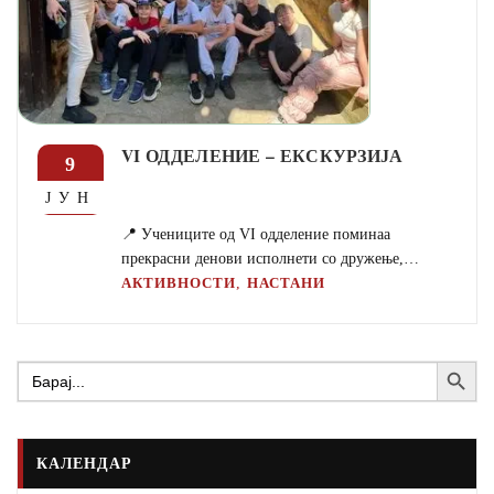
VI ОДДЕЛЕНИЕ – ЕКСКУРЗИЈА
9
ЈУН
📍 Учениците од VI одделение поминаа
прекрасни денови исполнети со дружење,…
,
АКТИВНОСТИ
НАСТАНИ
Search Button
Search
for:
КАЛЕНДАР