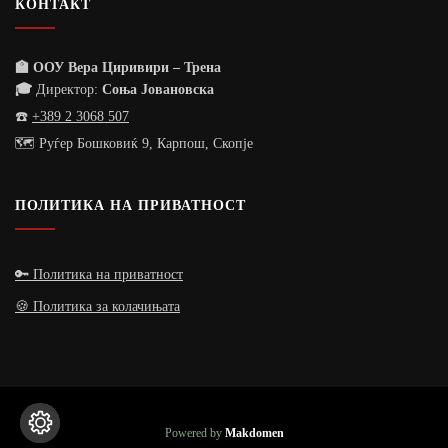
КОНТАКТ
🏫 ООУ Вера Циривири – Трена
🎓
Директор:
Соња Јовановска
☎️
+389 2 3068 507
🗺️ Руѓер Бошковиќ 9, Карпош, Скопје
ПОЛИТИКА НА ПРИВАТНОСТ
🔑 Политика на приватност
🍪 Политика за колачињата
Powered by
Makdomen