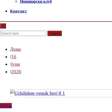
Новинарски клуб
Контакт
×
Search
Дома
16
јуни
2026
16
Јун