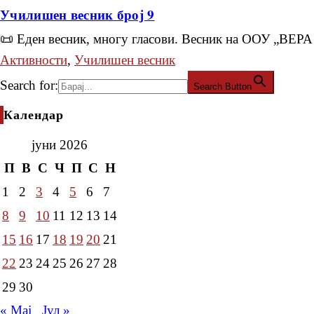
Училишен весник број 9
📜 Еден весник, многу гласови. Весник на ООУ „
Активности
,
Училишен весник
Search for:
Search Button
Календар
јуни 2026
П
В
С
Ч
П
С
Н
1
2
3
4
5
6
7
8
9
10
11
12
13
14
15
16
17
18
19
20
21
22
23
24
25
26
27
28
29
30
« Мај
Јул »