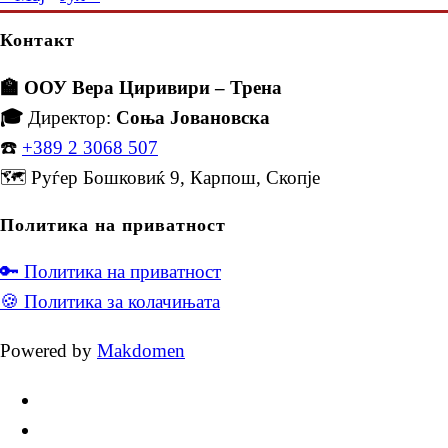
Контакт
🏫 ООУ Вера Циривири – Трена
🎓
Директор:
Соња Јовановска
☎️
+389 2 3068 507
🗺️ Руѓер Бошковиќ 9, Карпош, Скопје
Политика на приватност
🔑 Политика на приватност
🍪 Политика за колачињата
Powered by
Makdomen