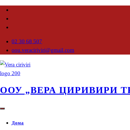
02 30 68 507
oou.veraciriviri@gmail.com
ООУ „ВЕРА ЦИРИВИРИ Т
Дома