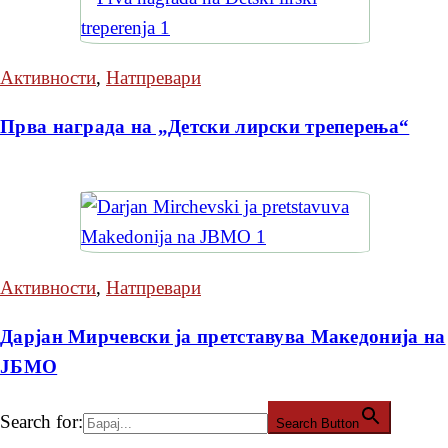
Активности
,
Натпревари
Прва награда на „Детски лирски треперења“
Активности
,
Натпревари
Дарјан Мирчевски ја претставува Македонија на
ЈБМО
Search for:
Search Button