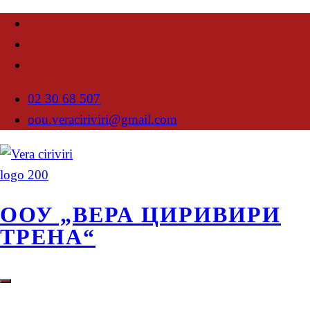
02 30 68 507
oou.veraciriviri@gmail.com
ООУ „ВЕРА ЦИРИВИРИ
ТРЕНА“