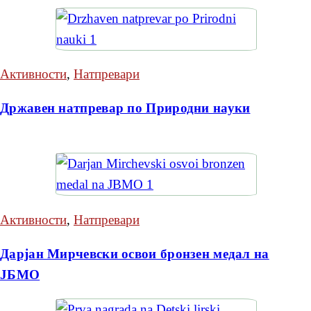
Активности
,
Натпревари
Државен натпревар по Природни науки
Активности
,
Натпревари
Дарјан Мирчевски освои бронзен медал на
ЈБМО