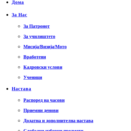
Дома
За Нас
За Патронот
За училиштето
Мисија/Визија/Мото
Вработени
Кадровски услови
Ученици
Настава
Распоред на часови
Приемни денови
Додатна и дополнителна настава
Слободни изборни предмети