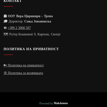
КОНТАКТ
🏫 ООУ Вера Циривири – Трена
🎓
Директор:
Соња Јовановска
☎️
+389 2 3068 507
🗺️ Руѓер Бошковиќ 9, Карпош, Скопје
ПОЛИТИКА НА ПРИВАТНОСТ
🔑 Политика на приватност
🍪 Политика за колачињата
Powered by
Makdomen