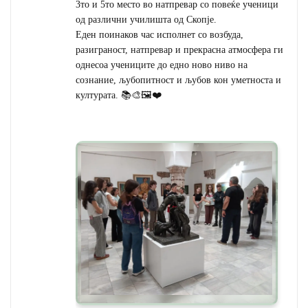
3то и 5то место во натпревар со повеќе ученици
од различни училишта од Скопје.
Еден поинаков час исполнет со возбуда,
разиграност, натпревар и прекрасна атмосфера ги
однесоа учениците до едно ново ниво на
сознание, љубопитност и љубов кон уметноста и
културата. 📚🎨🖼️❤️