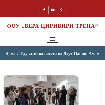
ООУ „ВЕРА ЦИРИВИРИ ТРЕНА“
Дома
Едукативна посета на Даут-Пашин Амам