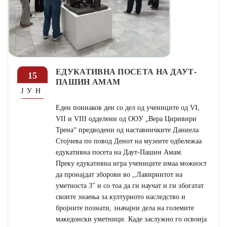
ЕДУКАТИВНА ПОСЕТА НА ДАУТ-
15
ПАШИН АМАМ
ЈУН
Еден поинаков ден со дел од учениците од VI,
VII и VIII одделени од ОOУ „Вера Циривири
Трена“ предводени од наставничките Даниела
Стојчева по повод Денот на музеите одбележаа
едукативна посета на Даут-Пашин Амам.
Преку едукативна игра учениците имаа можност
да пронајдат зборови во ,,Лавиринтот на
уметноста 3″ и со тоа да ги научат и ги збогатат
своите знаења за културното наследство и
бројните познати, значајни дела на големите
македонски уметници. Каде заслужно го освоија