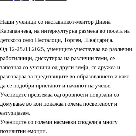
Наши ученици со наставникот-ментор Дивна
Карапанчева, на интеркултурна размена во посета на
детското село Песталоци, Торген, Швајцарија.
Од 12-25.03.2025, учениците учествуваа во различни
работилници, дискутираа на различни теми, се
запознаа со ученици од други земји, се дружеа и
разговараа за предизвиците во образованието и како
да се подобри пристапот и начинот на учење.
Учениците превземаа одгоровности поврзани со
домување во кои покажаа голема посветеност и
ентузијазам.
Учениците со големи насмевки споделија многу
позивитни емоции.