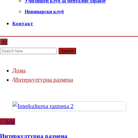
Училишен клуб за ментално здравје
Новинарски клуб
Контакт
×
Search
Дома
Интеркултурна размена
7
Апр
Интеркултурна размена