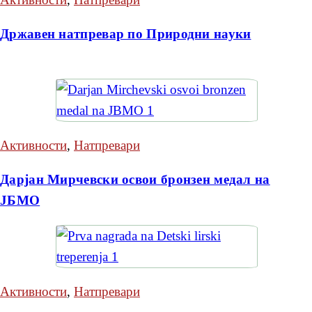
Државен натпревар по Природни науки
Активности
,
Натпревари
Дарјан Мирчевски освои бронзен медал на
ЈБМО
Активности
,
Натпревари