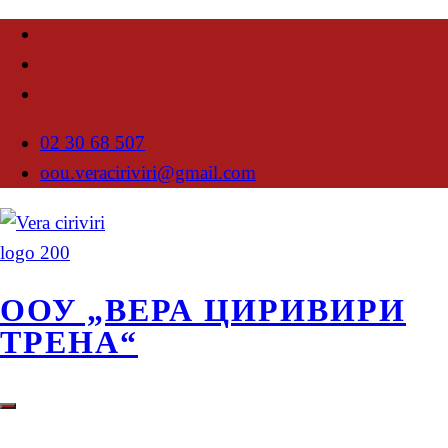
02 30 68 507
oou.veraciriviri@gmail.com
ООУ „ВЕРА ЦИРИВИРИ
ТРЕНА“