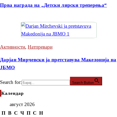
Прва награда на „Детски лирски треперења“
Активности
,
Натпревари
Дарјан Мирчевски ја претставува Македонија на
ЈБМО
Search for:
Search Button
Календар
август 2026
П
В
С
Ч
П
С
Н