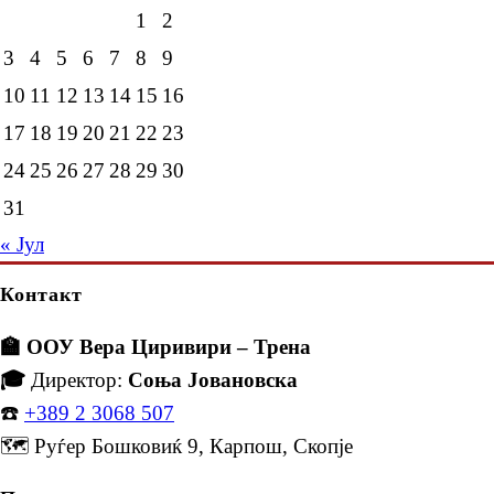
1
2
3
4
5
6
7
8
9
10
11
12
13
14
15
16
17
18
19
20
21
22
23
24
25
26
27
28
29
30
31
« Јул
Контакт
🏫 ООУ Вера Циривири – Трена
🎓
Директор:
Соња Јовановска
☎️
+389 2 3068 507
🗺️ Руѓер Бошковиќ 9, Карпош, Скопје