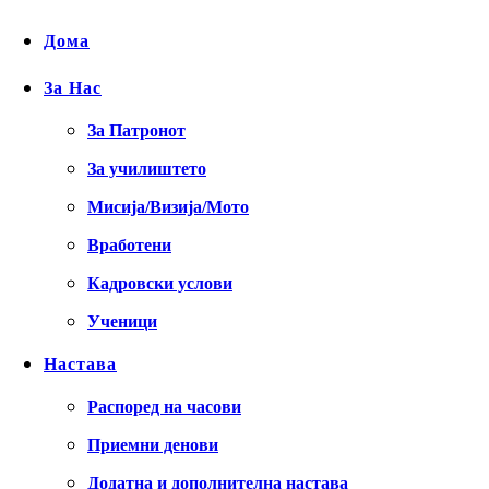
Дома
За Нас
За Патронот
За училиштето
Мисија/Визија/Мото
Вработени
Кадровски услови
Ученици
Настава
Распоред на часови
Приемни денови
Додатна и дополнителна настава