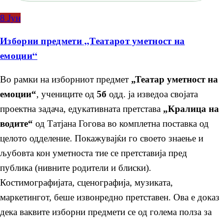
8
Јун
Изборни предмети „Театарот уметност на
емоции“
Во рамки на изборниот предмет
„Театар уметност на
емоции“
, учениците од
5б
одд. ја изведоа својата
проектна задача, едукативната претстава
„Кралица на
водите“
од Татјана Гогова во комплетна поставка од
целото одделение. Покажувајќи го своето знаење и
љубовта кон уметноста тие се претставија пред
публика (нивните родители и блиски).
Костимографијата, сценографија, музиката,
маркетингот, беше извонредно претставен. Ова е доказ
дека ваквите изборни предмети се од голема полза за