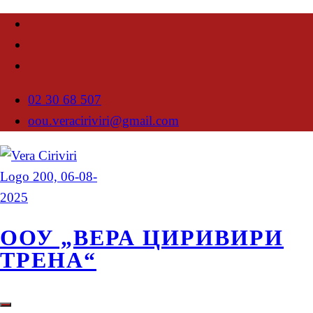
02 30 68 507
oou.veraciriviri@gmail.com
ООУ „ВЕРА ЦИРИВИРИ
ТРЕНА“