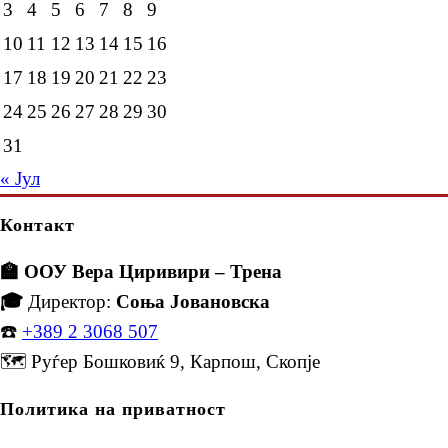
3
4
5
6
7
8
9
10
11
12
13
14
15
16
17
18
19
20
21
22
23
24
25
26
27
28
29
30
31
« Јул
Контакт
🏫 ООУ Вера Циривири – Трена
🎓
Директор:
Соња Јовановска
☎️
+389 2 3068 507
🗺️ Руѓер Бошковиќ 9, Карпош, Скопје
Политика на приватност