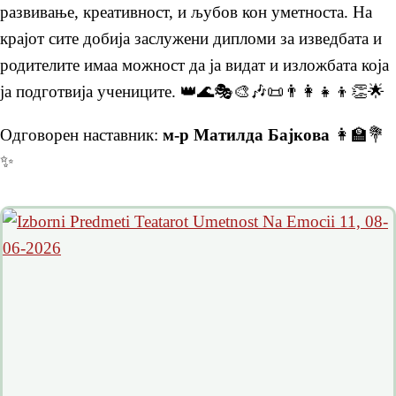
развивање, креативност, и љубов кон уметноста. На
крајот сите добија заслужени дипломи за изведбата и
родителите имаа можност да ја видат и изложбата која
ја подготвија учениците. 👑🌊🎭🎨🎶📜👨‍👩‍👧‍👦👏🌟
Одговорен наставник:
м-р Матилда Бајкова
👩‍🏫💐
✨