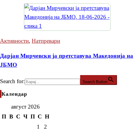
Активности
,
Натпревари
Дарјан Мирчевски ја претставува Македонија на
ЈБМО
Search for:
Search Button
Календар
август 2026
П
В
С
Ч
П
С
Н
1
2