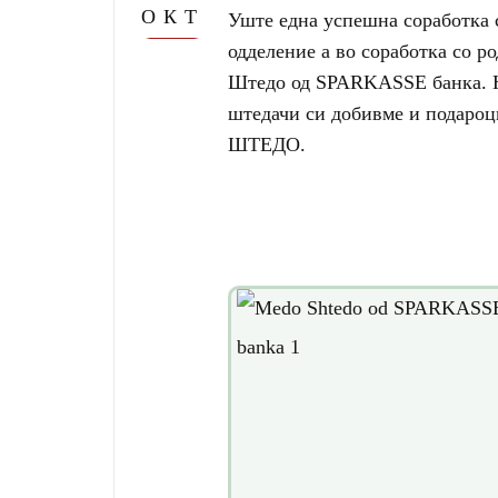
ОКТ
Уште една успешна соработка с
одделение а во соработка со р
Штедо од SPARKASSE банка. Н
штедачи си добивме и подаро
ШТЕДО.