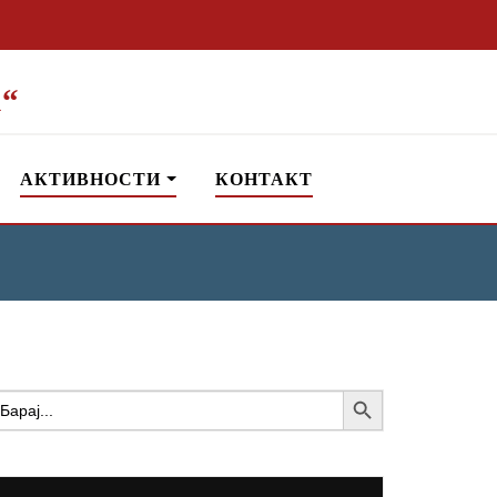
“
АКТИВНОСТИ
КОНТАКТ
Search Button
earch
or: