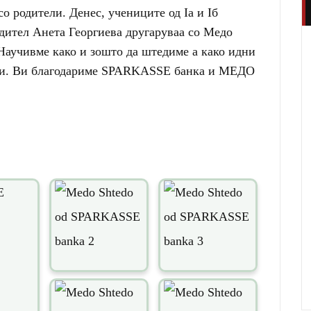
о родители. Денес, учениците од Ia и Iб
одител Анета Георгиева другаруваа со Медо
аучивме како и зошто да штедиме а како идни
ци. Ви благодариме SPARKASSE банка и МЕДО