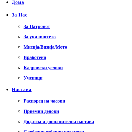
Дома
За Нас
За Патронот
За училиштето
Мисија/Визија/Мото
Вработени
Кадровски услови
Ученици
Настава
Распоред на часови
Приемни денови
Додатна и дополнителна настава
Слободни изборни предмети