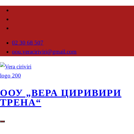
02 30 68 507
oou.veraciriviri@gmail.com
ООУ „ВЕРА ЦИРИВИРИ
ТРЕНА“