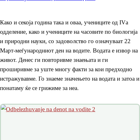
Како и секоја година така и оваа, учениците од IVа
одделение, како и учениците на часовите по биологија
и природни науки, со задоволство го означуваат 22
Март-меѓународниот ден на водите. Водата е извор на
живот. Денес ги повторивме знаењата и ги
проширивме за уште многу факти за кои предходно
истражувавме. Го знаеме значењето на водата и затоа и
понатаму ќе се грижиме за неа.