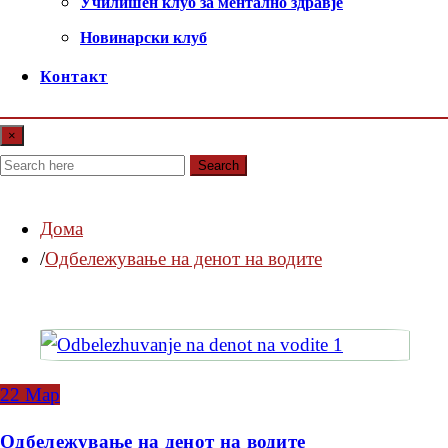
Училишен клуб за ментално здравје
Новинарски клуб
Контакт
×
Search
Дома
Одбележување на денот на водите
22
Мар
Одбележување на денот на водите