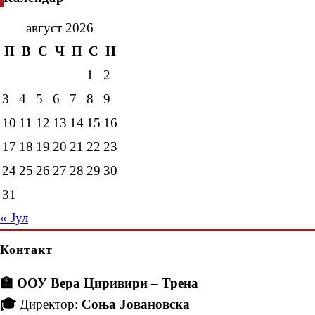
август 2026
П
В
С
Ч
П
С
Н
1
2
3
4
5
6
7
8
9
10
11
12
13
14
15
16
17
18
19
20
21
22
23
24
25
26
27
28
29
30
31
« Јул
Контакт
🏫 ООУ Вера Циривири – Трена
🎓
Директор:
Соња Јовановска