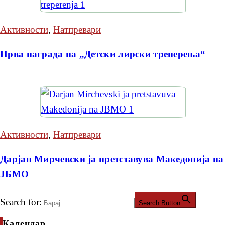
Активности
,
Натпревари
Прва награда на „Детски лирски треперења“
Активности
,
Натпревари
Дарјан Мирчевски ја претставува Македонија на
ЈБМО
Search for:
Search Button
Календар