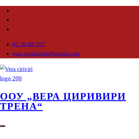
02 30 68 507
oou.veraciriviri@gmail.com
ООУ „ВЕРА ЦИРИВИРИ
ТРЕНА“