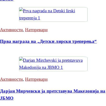
Активности
,
Натпревари
Прва награда на „Детски лирски треперења“
Активности
,
Натпревари
Дарјан Мирчевски ја претставува Македонија на
ЈБМО