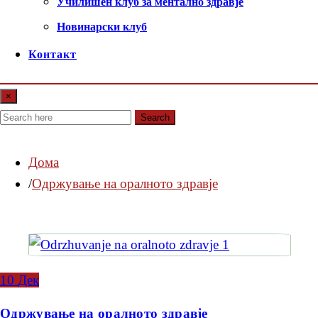
Училишен клуб за ментално здравје
Новинарски клуб
Контакт
×
Search
Дома
Одржување на оралното здравје
10
Дек
Одржување на оралното здравје