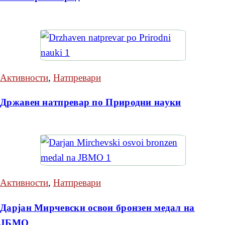
Активности
,
Натпревари
Државен натпревар по Природни науки
Активности
,
Натпревари
Дарјан Мирчевски освои бронзен медал на
ЈБМО