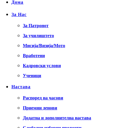
Дома
За Нас
За Патронот
За училиштето
Мисија/Визија/Мото
Вработени
Кадровски услови
Ученици
Настава
Распоред на часови
Приемни денови
Додатна и дополнителна настава
Слободни изборни предмети