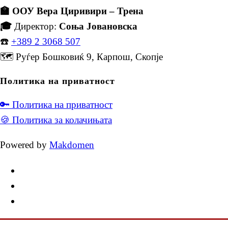
🏫 ООУ Вера Циривири – Трена
🎓
Директор:
Соња Јовановска
☎️
+389 2 3068 507
🗺️ Руѓер Бошковиќ 9, Карпош, Скопје
Политика на приватност
🔑 Политика на приватност
🍪 Политика за колачињата
Powered by
Makdomen