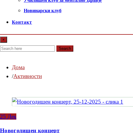
Училишен клуб за ментално здравје
Новинарски клуб
Контакт
×
Search
Дома
Активности
25
Дек
Новогодишен концерт