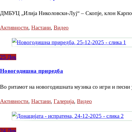
ДМБУЦ „Илија Николовски-Луј“ – Скопје, клон Карпош
Активности
,
Настани
,
Видео
25
Дек
Новогодишна приредба
Во ритамот на новогодишната музика со игри и песни 
Активности
,
Настани
,
Галерија
,
Видео
24
Дек