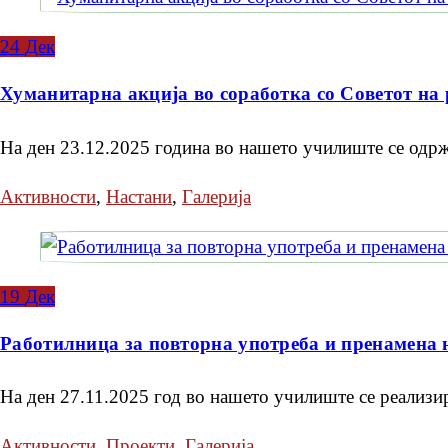
24
Дек
Хуманитарна акција во соработка со Советот на
На ден 23.12.2025 година во нашето училиште се одржа
Активности
,
Настани
,
Галерија
19
Дек
Работилница за повторна употреба и пренамена 
На ден 27.11.2025 год во нашето училиште се реализир
Активности
,
Проекти
,
Галерија