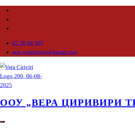
02 30 68 507
oou.veraciriviri@gmail.com
ООУ „ВЕРА ЦИРИВИРИ Т