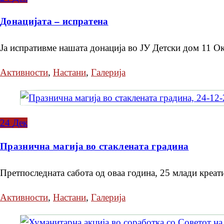
Донацијата – испратена
Ја испративме нашата донација во ЈУ Детски дом 11 О
Активности
,
Настани
,
Галерија
24
Дек
Празнична магија во стаклената градина
Претпоследната сабота од оваа година, 25 млади креа
Активности
,
Настани
,
Галерија