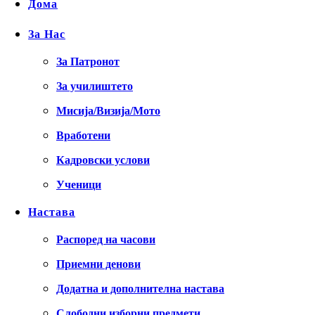
Дома
За Нас
За Патронот
За училиштето
Мисија/Визија/Мото
Вработени
Кадровски услови
Ученици
Настава
Распоред на часови
Приемни денови
Додатна и дополнителна настава
Слободни изборни предмети