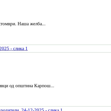
ктомври. Наша желба...
тивци од општина Карпош...