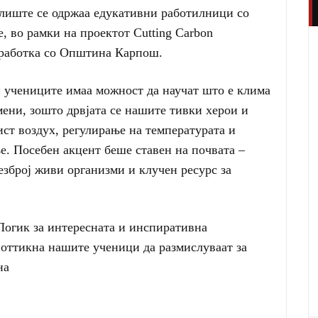
лиште се одржаа едукативни работилници со
е, во рамки на проектот Cutting Carbon
оработка со Општина Карпош.
 учениците имаа можност да научат што е клима
ени, зошто дрвјата се нашите тивки херои и
ист воздух, регулирање на температурата и
. Посебен акцент беше ставен на почвата –
безброј живи организми и клучен ресурс за
Логик за интересната и инспиративна
поттикна нашите ученици да размислуваат за
на