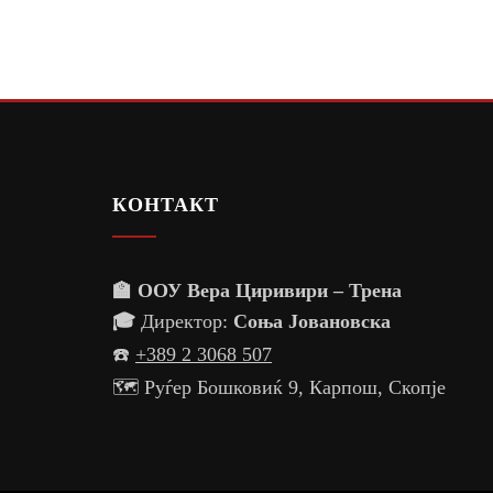
КОНТАКТ
🏫 ООУ Вера Циривири – Трена
🎓
Директор:
Соња Јовановска
☎️
+389 2 3068 507
🗺️ Руѓер Бошковиќ 9, Карпош, Скопје