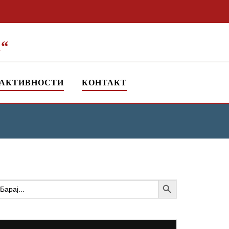
“
АКТИВНОСТИ
КОНТАКТ
Search Button
earch
or: