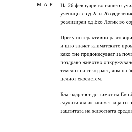
МАР
На 26 февруари во нашето учи
учениците од 2а и 2б одделени
реализиран од Еко Логик во с
Преку интерактивни разговори
и што значат климатските пром
како тие придонесуваат за поч
поздраво животно опкружување
темелот на секој раст, дом на 
целиот екосистем.
Благодарност до тимот на Еко 
едукативна активност која ги 
заштитата на животната среди