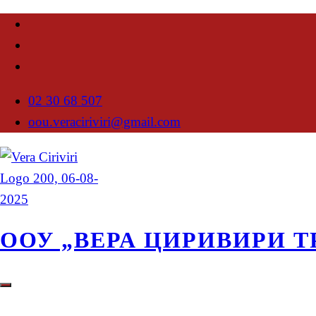
02 30 68 507
oou.veraciriviri@gmail.com
ООУ „ВЕРА ЦИРИВИРИ Т