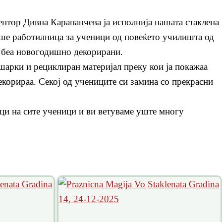
нтор Дивна Карапанчева ја исполнија нашата стаклена
аше работилница за ученици од повеќето училишта од
и беа новогодишно декорирани.
арки и рециклиран материјал преку кои ја покажаа
декорираа. Секој од учениците си замина со прекрасни
ци на сите ученици и ви ветуваме уште многу