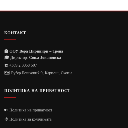
КОНТАКТ
🏫 ООУ Вера Циривири – Трена
🎓
Директор:
Соња Јовановска
☎️
+389 2 3068 507
🗺️ Руѓер Бошковиќ 9, Карпош, Скопје
ПОЛИТИКА НА ПРИВАТНОСТ
🔑 Политика на приватност
🍪 Политика за колачињата