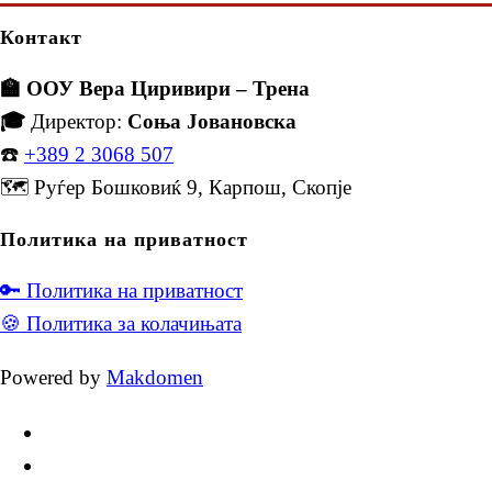
Контакт
🏫 ООУ Вера Циривири – Трена
🎓
Директор:
Соња Јовановска
☎️
+389 2 3068 507
🗺️ Руѓер Бошковиќ 9, Карпош, Скопје
Политика на приватност
🔑 Политика на приватност
🍪 Политика за колачињата
Powered by
Makdomen