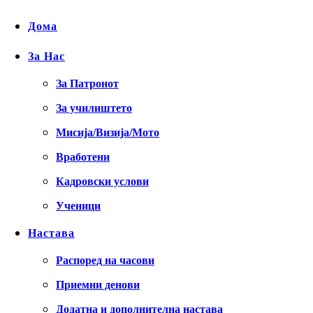
Дома
За Нас
За Патронот
За училиштето
Мисија/Визија/Мото
Вработени
Кадровски услови
Ученици
Настава
Распоред на часови
Приемни денови
Додатна и дополнителна настава