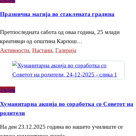
Празнична магија во стаклената градина
Претпоследната сабота од оваа година, 25 млади
креативци од општина Карпош…
Активности
,
Настани
,
Галерија
24
Дек
Хуманитарна акција во соработка со Советот на
родители
На ден 23.12.2025 година во нашето училиште се
одржа хуманитарна акција…