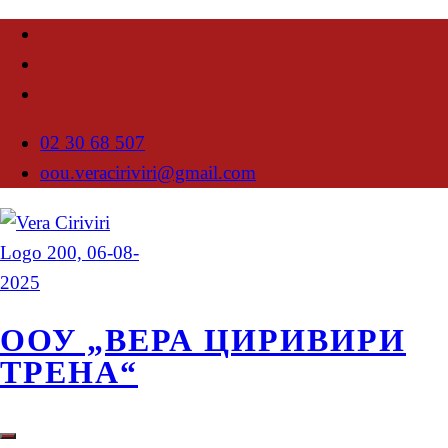
02 30 68 507
oou.veraciriviri@gmail.com
ООУ „ВЕРА ЦИРИВИРИ
ТРЕНА“