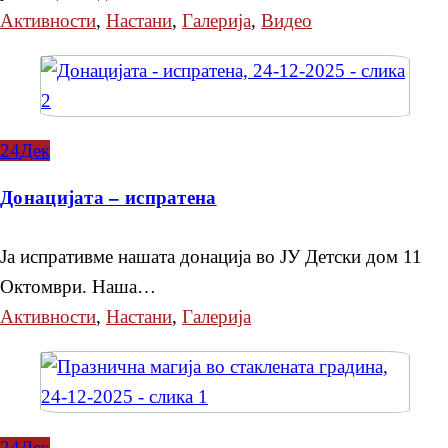
Активности
,
Настани
,
Галерија
,
Видео
24
Дек
Донацијата – испратена
Ја испративме нашата донација во ЈУ Детски дом 11
Октомври. Наша…
Активности
,
Настани
,
Галерија
24
Дек