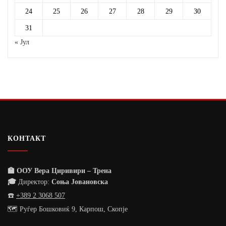
24
25
26
27
28
29
30
31
« Јул
КОНТАКТ
🏫 ООУ Вера Циривири – Трена
🎓
Директор:
Соња Јовановска
☎️
+389 2 3068 507
🗺️ Руѓер Бошковиќ 9, Карпош, Скопје