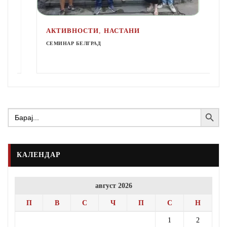
,
АКТИВНОСТИ
НАСТАНИ
СЕМИНАР БЕЛГРАД
Search Button
Search
for:
КАЛЕНДАР
август 2026
П
В
С
Ч
П
С
Н
1
2