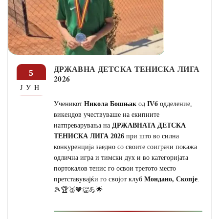
ДРЖАВНА ДЕТСКА ТЕНИСКА ЛИГА
5
2026
ЈУН
Ученикот
Никола Бошњак
од
IVб
одделение,
викендов учествуваше на екипните
натпреварувања на
ДРЖАВНАТА ДЕТСКА
ТЕНИСКА ЛИГА 2026
при што во силна
конкуренција заедно со своите соиграчи покажа
одлична игра и тимски дух и во категоријата
портокалов тенис го освои третото место
претставувајќи го својот клуб
Мондано, Скопје
.
🎾🏆🥉🧡👏💪🌟