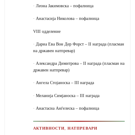
· Леона Јакимовска – пофалница
· Анастасија Николова – пофалница
VIII одделение
· Дариа Ева Вон Дер Форст – II награда (пласман
на државен натпревар)
· Александра Димитрова – II награда (пласман на
државен натпревар)
· Ангела Стојаноска – III награда
· Меланија Симјаноска – III награда
· Анастасиа Анѓелеска – пофалница
,
АКТИВНОСТИ
НАТПРЕВАРИ