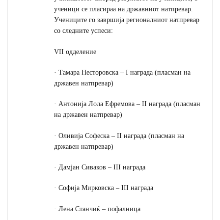
ученици се пласираа на државниот натпревар.
Учениците го завршија регионалниот натпревар
со следните успеси:
VII одделение
· Тамара Несторовска – I награда (пласман на
државен натпревар)
· Антонија Лола Ефремова – II награда (пласман
на државен натпревар)
· Оливија Софеска – II награда (пласман на
државен натпревар)
· Дамјан Сиваков – III награда
· Софија Мирковска – III награда
· Лена Станчиќ – пофалница