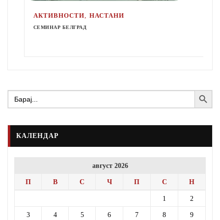
,
АКТИВНОСТИ
НАСТАНИ
СЕМИНАР БЕЛГРАД
Search Button
Search
for:
КАЛЕНДАР
август 2026
П
В
С
Ч
П
С
Н
1
2
3
4
5
6
7
8
9