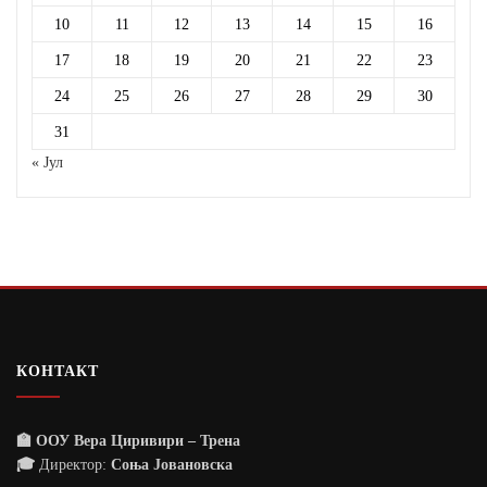
10
11
12
13
14
15
16
17
18
19
20
21
22
23
24
25
26
27
28
29
30
31
« Јул
КОНТАКТ
🏫 ООУ Вера Циривири – Трена
🎓
Директор:
Соња Јовановска