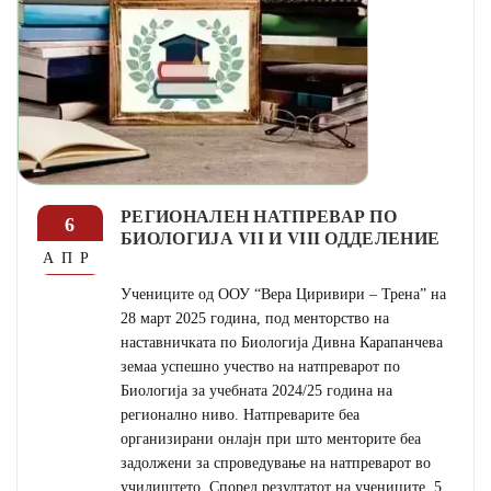
РЕГИОНАЛЕН НАТПРЕВАР ПО
6
БИОЛОГИЈА VII И VIII ОДДЕЛЕНИЕ
АПР
Учениците од ООУ “Вера Циривири – Трена” на
28 март 2025 година, под менторство на
наставничката по Биологија Дивна Карапанчева
земаа успешно учество на натпреварот по
Биологија за учебната 2024/25 година на
регионално ниво. Натпреварите беа
организирани онлајн при што менторите беа
задолжени за спроведување на натпреварот во
училиштето. Според резултатот на учениците, 5