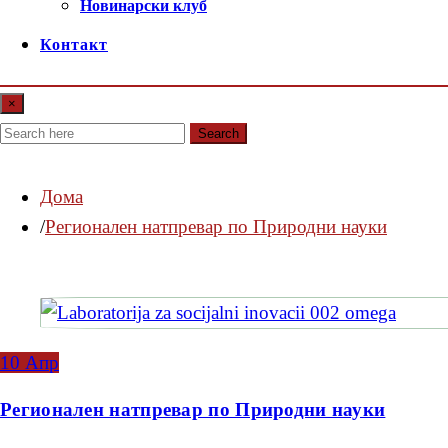
Новинарски клуб
Контакт
×
Search
Дома
Регионален натпревар по Природни науки
10
Апр
Регионален натпревар по Природни науки