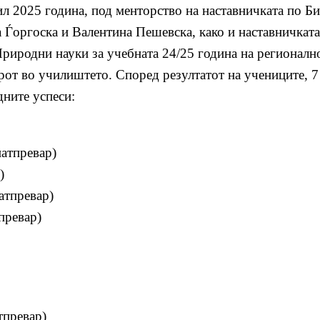
 2025 година, под менторство на наставничката по Би
 Ѓоргоска и Валентина Пешевска, како и наставничкат
риродни науки за учебната 24/25 година на регионалн
рот во училиштето. Според резултатот на учениците, 7
дните успеси:
натпревар)
)
атпревар)
превар)
тпревар)