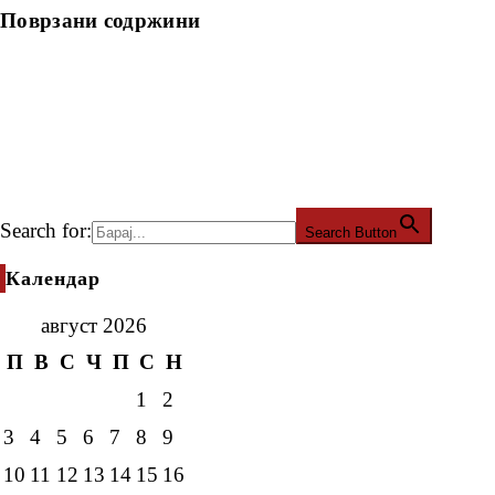
Поврзани содржини
Search for:
Search Button
Календар
август 2026
П
В
С
Ч
П
С
Н
1
2
3
4
5
6
7
8
9
10
11
12
13
14
15
16