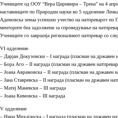
Учениците од ООУ “Вера Циривири – Трена” на 4 април
наставниците по Природни науки во 5 одделение Ленка
Адемовска земаа успешно учество на натпреварот по П
менторите беа задолжени за спроведување на натпрева
Учениците го завршија регионалниот натпревар со сле
VI одделение
– Дарјан Докузовски – I награда (пласман на државен 
– Бора Аго – II награда (пласман на државен натпревар
– Јоана Аврамовска – II награда (пласман на државен н
– Јана Ставревска – II награда (пласман на државен нат
– Матеј Маневски – III награда
– Јоана Кимовска – III награда
V одделение
– Нина Михајлоска – I награда (пласман на државен на