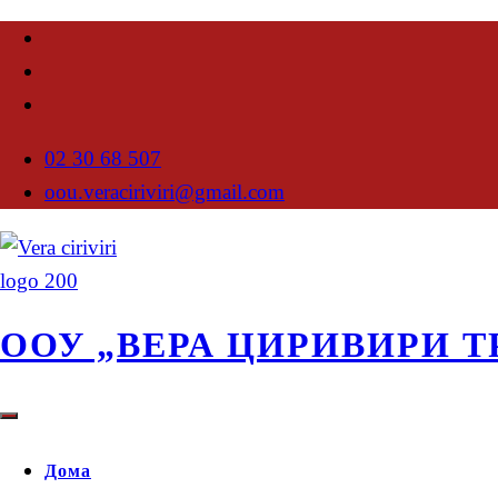
02 30 68 507
oou.veraciriviri@gmail.com
ООУ „ВЕРА ЦИРИВИРИ Т
Дома