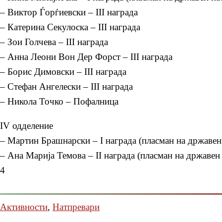
– Виктор Ѓорѓиевски – III награда
– Катерина Секулоска – III награда
– Зои Голчева – III награда
– Анна Леони Вон Дер Форст – III награда
– Борис Димовски – III награда
– Стефан Ангелески – III награда
– Никола Точко – Пофалница
IV одделение
– Мартин Брашнарски – I награда (пласман на државен
– Ана Марија Темова – II награда (пласман на државен
4
Активности
,
Натпревари