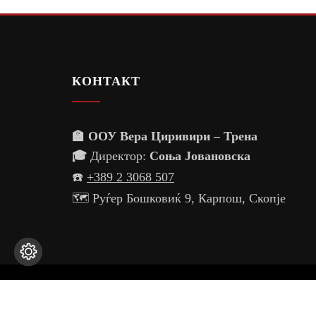
КОНТАКТ
🏫 ООУ Вера Циривири – Трена
🎓
Директор:
Соња Јовановска
☎️
+389 2 3068 507
🗺️ Руѓер Бошковиќ 9, Карпош, Скопје