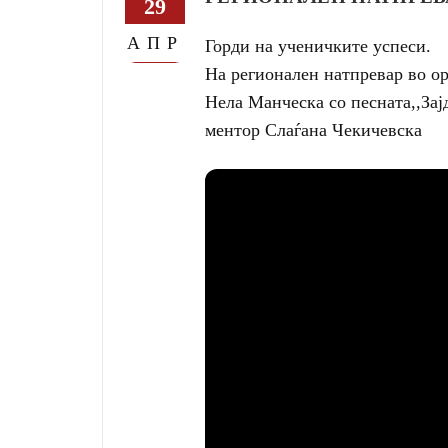
29
АПР
Горди на ученичките успеси.
На регионален натпревар во 
Нела Манческа со песната,,Зај
ментор Слаѓана Чекичевска