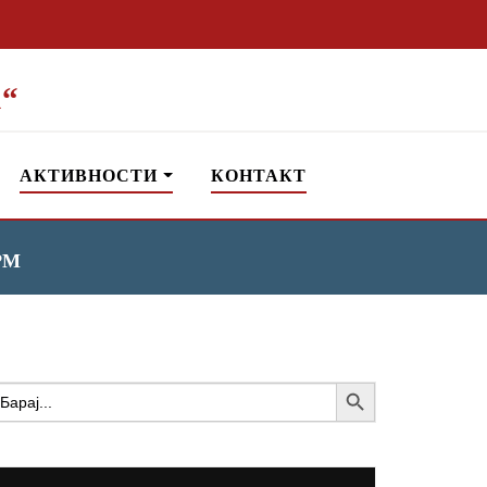
“
АКТИВНОСТИ
КОНТАКТ
ПРМ
Search Button
earch
or: